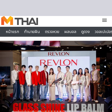
Skip to content
menu
หน้าแรก
ทำนายฝัน
ตรวจหวย
ผลบอล
ดูดวง
วอลเปเปอร
ไลฟ์สไตล์