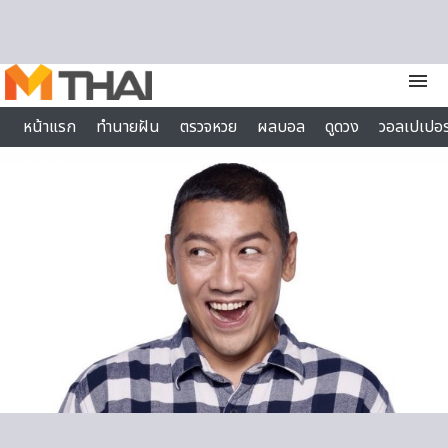
Skip to content
menu
หน้าแรก
ทำนายฝัน
ตรวจหวย
ผลบอล
ดูดวง
วอลเปเปอร
ไลฟ์สไตล์