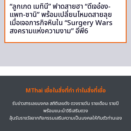
“ลูกเกด เมทินี” ฟาดสายฮา “ดีเจอ๋อง-
แพท-ซานิ” พร้อมเปลี่ยนโหมดสายลุย
เมื่อเจอภารกิจหินใน “Surgery Wars
สงครามแห่งความงาม” อีพี6
MThai เชื่อในสิ่งที่ทำ ทำในสิ่งที่เชื่อ
รับข่าวสารเลขมงคล สถิติเลขดัง ดวงรายวัน รายเดือน รายปี
พร้อมแนะนำวิธีเสริมดวง
ลุ้นรับรางวัลจากกิจกรรมเสริมความเป็นมงคลให้กับตัวท่านเอง