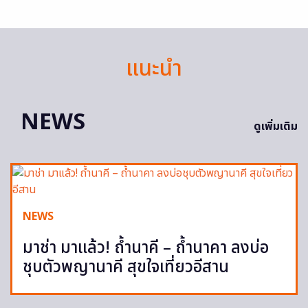
แนะนำ
NEWS
ดูเพิ่มเติม
NEWS
มาช่า มาแล้ว! ถ้ำนาคี – ถ้ำนาคา ลงบ่อ
ชุบตัวพญานาคี สุขใจเที่ยวอีสาน