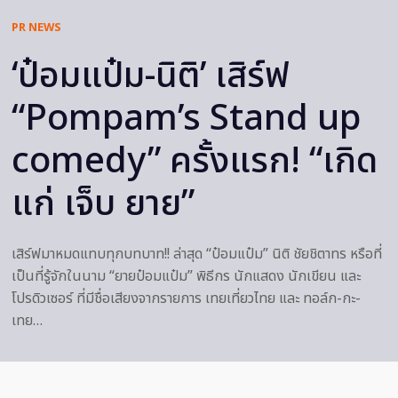
PR NEWS
‘ป๋อมแป๋ม-นิติ’ เสิร์ฟ
“Pompam’s Stand up
comedy” ครั้งแรก! “เกิด
แก่ เจ็บ ยาย”
เสิร์ฟมาหมดแทบทุกบทบาท!! ล่าสุด “ป๋อมแป๋ม” นิติ ชัยชิตาทร หรือที่
เป็นที่รู้จักในนาม “ยายป๋อมแป๋ม” พิธีกร นักแสดง นักเขียน และ
โปรดิวเซอร์ ที่มีชื่อเสียงจากรายการ เทยเที่ยวไทย และ ทอล์ก-กะ-
เทย…