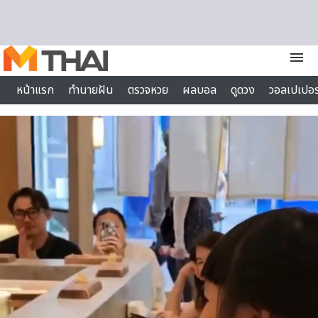
Skip to content
menu
หน้าแรก
ทำนายฝัน
ตรวจหวย
ผลบอล
ดูดวง
วอลเปเปอร
ไลฟ์สไตล์