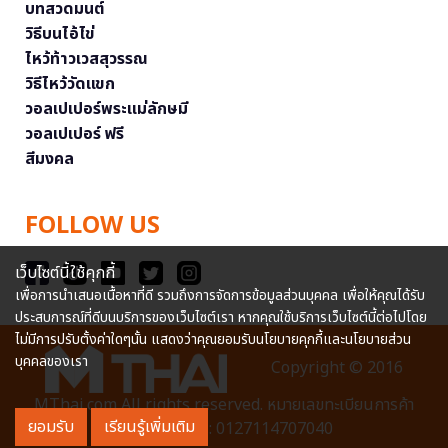
บทสวดมนต์
วิธีบนไอ้ไข่
ไหว้ท้าวเวสสุวรรณ
วิธีไหว้วัดแขก
วอลเปเปอร์พระแม่ลักษมี
วอลเปเปอร์ ฟรี
สีมงคล
FOLLOW US
เว็บไซต์นี้ใช้คุกกี้
เพื่อการนำเสนอเนื้อหาที่ดี รวมถึงการจัดการข้อมูลส่วนบุคคล เพื่อให้คุณได้รับ
ประสบการณ์ที่ดีบนบริการของเว็บไซต์เรา หากคุณใช้บริการเว็บไซต์นี้ต่อไปโดย
ไม่มีการปรับตั้งค่าใดๆนั้น แสดงว่าคุณยอมรับนโยบายคุกกี้และนโยบายส่วน
บุคคลของเรา
Copyright © 2016
MThai.com All rights reserved. หมายเลขทะเบียนการค้า
ยอมรับ
เรียนรู้เพิ่มเติม
อิเล็กทรอนิกส์ : 0127114707040