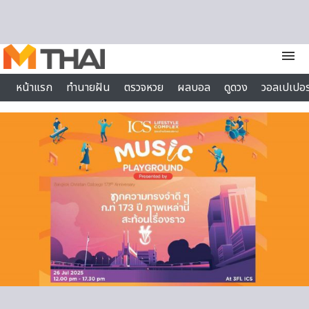
Skip to content
menu
หน้าแรก
ทำนายฝัน
ตรวจหวย
ผลบอล
ดูดวง
วอลเปเปอร
ไลฟ์สไตล์