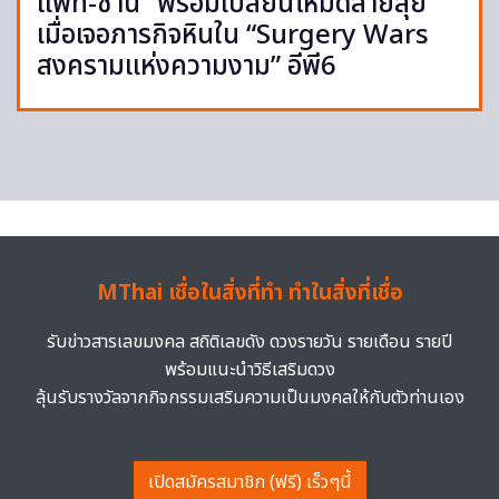
แพท-ซานิ” พร้อมเปลี่ยนโหมดสายลุย
เมื่อเจอภารกิจหินใน “Surgery Wars
สงครามแห่งความงาม” อีพี6
MThai เชื่อในสิ่งที่ทำ ทำในสิ่งที่เชื่อ
รับข่าวสารเลขมงคล สถิติเลขดัง ดวงรายวัน รายเดือน รายปี
พร้อมแนะนำวิธีเสริมดวง
ลุ้นรับรางวัลจากกิจกรรมเสริมความเป็นมงคลให้กับตัวท่านเอง
เปิดสมัครสมาชิก (ฟรี) เร็วๆนี้