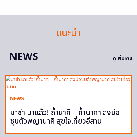
แนะนำ
NEWS
ดูเพิ่มเติม
NEWS
มาช่า มาแล้ว! ถ้ำนาคี – ถ้ำนาคา ลงบ่อ
ชุบตัวพญานาคี สุขใจเที่ยวอีสาน