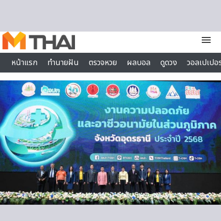
Skip to content
menu
หน้าแรก
ทำนายฝัน
ตรวจหวย
ผลบอล
ดูดวง
วอลเปเปอร
ไลฟ์สไตล์