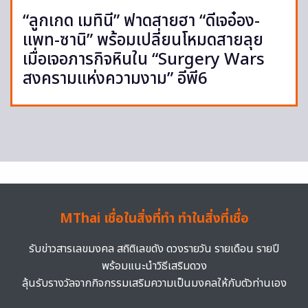
“ลูกเกด เมทินี” ฟาดสายฮา “ดีเจอ๋อง-
แพท-ซานิ” พร้อมเปลี่ยนโหมดสายลุย
เมื่อเจอภารกิจหินใน “Surgery Wars
สงครามแห่งความงาม” อีพี6
MThai เชื่อในสิ่งที่ทำ ทำในสิ่งที่เชื่อ
รับข่าวสารเลขมงคล สถิติเลขดัง ดวงรายวัน รายเดือน รายปี
พร้อมแนะนำวิธีเสริมดวง
ลุ้นรับรางวัลจากกิจกรรมเสริมความเป็นมงคลให้กับตัวท่านเอง