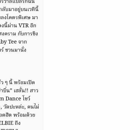
จักรวาลแปลรักฉัน
ลับมาอยู่บนเวทีนี้
นำเพลงโคตรพิเศษ มา
งนี้ผ่าน VTR อีก
ลสงคราม กับการชิง
Baby Tee จาก
ร์ ชวนมานั่ง
ว ๆ นี้ พร้อมเปิด
บิ่น” เฮลั่น!! สาว
om Dance โชว์
 วัดปะหล่ะ, คนไม่
ฮอตฮิต พร้อมด้วย
ELBIE ถึง