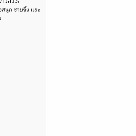
LOVEGELS
งสนุก ซาบซึ้ง และ
ย