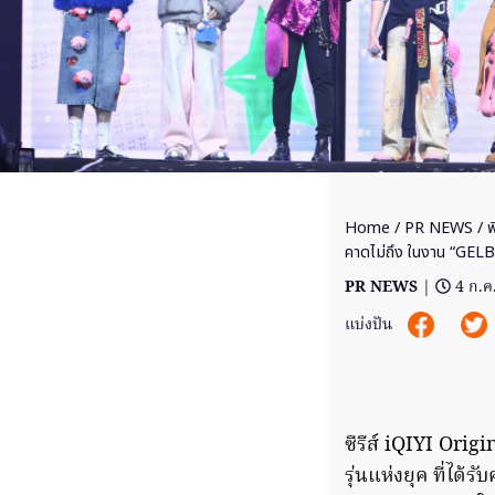
Home
/
PR NEWS
/ พ
คาดไม่ถึง ในงาน “G
PR NEWS
|
4 ก.ค
แบ่งปัน
ซีรีส์ iQIYI Origi
รุ่นแห่งยุค ที่ได