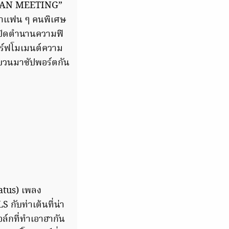
E FAN MEETING”
ี่พาแฟน ๆ คนพิเศษ
 เปิดตำนานความฟิ
เสิร์ฟโมเมนต์ความ
ขบวนมาซัปพอร์ตกัน
tatus) เพลง
กับท่าเต้นที่น่า
อล์กที่ทำเอาฮากัน