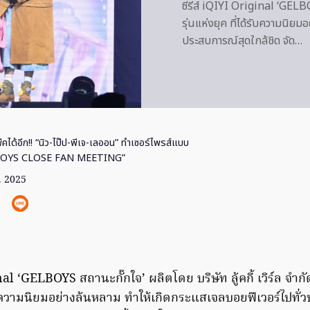
ซีรีส์ iQIYI Original ‘GELBOYS
รุ่นแห่งยุค ที่ได้รับความนิย
ประสบการณ์สุดใกล้ชิด จัด…
ีคได้อีก!! “นิว-ไป๊ป-พีเจ-เลออน” ทำเซอร์ไพรส์แบบ
ELBOYS CLOSE FAN MEETING”
. 2025
nal ‘GELBOYS สถานะกั๊กใจ’ ผลิตโดย บริษัท ลู้คกี้ เวิร์ล จำกัด ถ
้รับความนิยมอย่างล้นหลาม ทำให้เกิดกระแสเจลบอยฟีเวอร์ไปทั่ว