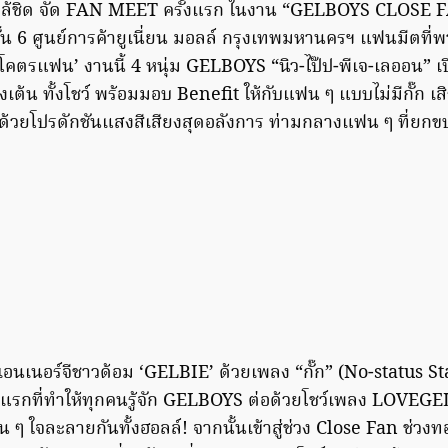
กล้ชิด จัด FAN MEET ครั้งแรก ในงาน “GELBOYS CLOS
 ชั้น 6 ศูนย์การค้ายูเนี่ยน มอลล์ กรุงเทพมหานครฯ แฟนมีตท
ะ ‘โคตรแฟน’ งานนี้ 4 หนุ่ม GELBOYS “นิว-ไป๊ป-พีเจ-เลออน”
ั้งเต้น ทั้งโชว์ พร้อมมอบ Benefit ให้กับแฟน ๆ แบบไม่มีกั๊ก 
้วยโปรดักชันแสงสีเสียงสุดอลังการ ท่ามกลางแฟน ๆ ที่ยก
กเอนเนอร์จีชาวด้อม ‘GELBIE’ ด้วยเพลง “กั๊ก” (No-status S
แรกที่ทำให้ทุกคนรู้จัก GELBOYS ต่อด้วยโชว์เพลง LOVEGELS 
 ๆ ใจละลายกันทั้งฮอลล์! จากนั้นเข้าสู่ช่วง Close Fan ช่วงท