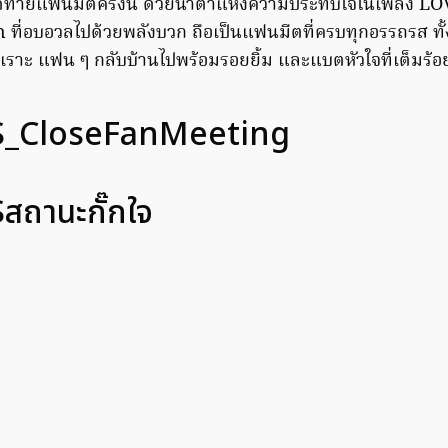
้ายแฟนมีตครั้งนี้ ด้วยน้ำตาแห่งความประทับใจในเพลง 
 ที่อบอวลไปด้วยพลังบวก ถือเป็นแฟนมีตที่ครบทุกอรรถรส ทั้
วเราะ แฟน ๆ กลับบ้านไปพร้อมรอยยิ้ม และแบตหัวใจที่เต็มร้อ
_CloseFanMeeting
ถานะกั๊กใจ