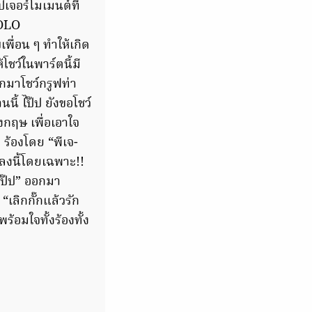
เจอร์โมเมนต์ที่
SOLO
ื่อน ๆ ทำให้เกิด
้โชว์ในพาร์ตนี้มี
อกมาโชว์กรูฟท่า
ี้ ไป๊ป ยังขอโชว์
กฤษ เพื่อเอาใจ
 ร้องโดย “พีเจ-
พลงนี้โดยเฉพาะ!!
-ไป๊ป” ออกมา
เลิกกั๊กแล้วรัก
้อมใจทั้งร้องทั้ง