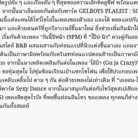
ดรูปลับ ๆ และเรื่องลับ ๆ ที่สุดของความเอ็กซ์คลูซีฟ พร้อมแคป
แรก!! จากนั้นมาเอ็นจอยกันต่อกับพาร์ต GELBOYS PLALIST : 
ี้แต่ละคนได้โชว์โซโล่ในเพลงของตัวเอง และได้ คอลแลปกับเพ
นมา และด้วยดนตรีที่ถูกรีอาเรนจ์ขึ้นมาใหม่ ยิ่งช่วยเพิ่มกิมมิกให
ริ่มกันด้วยเพลง ‘วันนี้ปีหน้า (9PM) ที่ “ไป๊ป-นิว” ควงคู่กันอ
นสไตล์ R&B ผสมผสานกับท่อนแรปที่นิวแต่งขึ้นมาเอง แถมงานน
ต้นเป็นภาษามือพร้อมกับครีเอทท่อนแรปตอนท้ายเป็นภาษาอัง
วย จากนั้นมาเพลิดเพลินกันต่อในเพลง ‘ไอ้บ้า (Gu ja Crazy)’
จ ขอทุ่มสุดใจ ไปซุ่มซ้อมเรียนเป่าแซกโซโฟน เพื่อใช้ประกอบเ
เคลิบเคลิ้มไป ตาม ๆ กัน ต่อด้วยเพลงไม่เท่าเดิม ที่ “เลออน
พาร์ต Sexy Dance จากนั้นมาสนุกกันต่อกับโชว์สุดสเปเชียล “
เพลงฮิตสุดไวรัล ที่พอขึ้นท่อนอินโทร ของเพลง ทุกคนก็ต่างพร
กันทั้งฮอลล์