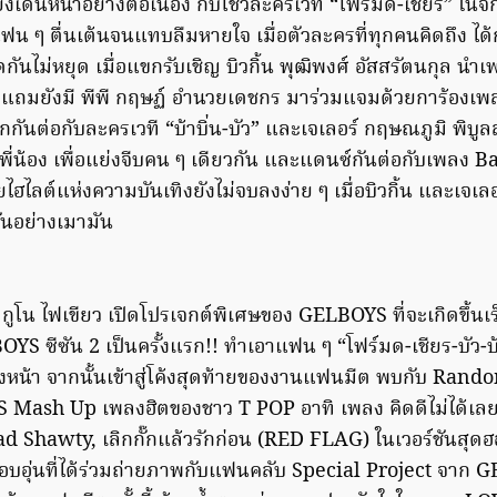
งเดินหน้าอย่างต่อเนื่อง กับโชว์ละครเวที “โฟร์มด-เชียร” ใน
น ๆ ตื่นเต้นจนแทบลืมหายใจ เมื่อตัวละครที่ทุกคนคิดถึง ได้ก
รี๊ดกันไม่หยุด เมื่อแขกรับเชิญ บิวกิ้น พุฒิพงศ์ อัสสรัตนกุล 
อง แถมยังมี พีพี กฤษฏ์ อำนวยเดชกร มาร่วมแจมด้วยการ้องเพล
กกันต่อกับละครเวที “บ้าบิ่น-บัว” และเจเลอร์ กฤษณภูมิ พิบู
กพี่น้อง เพื่อแย่งจีบคน ๆ เดียวกัน และแดนซ์กันต่อกับเพลง 
ลต์แห่งความบันเทิงยังไม่จบลงง่าย ๆ เมื่อบิวกิ้น และเจเลอ
ันอย่างเมามัน
 กูโน ไฟเขียว เปิดโปรเจกต์พิเศษของ GELBOYS ที่จะเกิดขึ้นเร็
YS ซีซัน 2 เป็นครั้งแรก!! ทำเอาแฟน ๆ “โฟร์มด-เชียร-บัว-บ้า
วงหน้า จากนั้นเข้าสู่โค้งสุดท้ายของงานแฟนมีต พบกับ Rand
Mash Up เพลงฮิตของชาว T POP อาทิ เพลง คิดดีไม่ได้เลย,
Bad Shawty, เลิกกั๊กแล้วรักก่อน (RED FLAG) ในเวอร์ชันสุด
บอุ่นที่ได้ร่วมถ่ายภาพกับแฟนคลับ Special Project จาก G