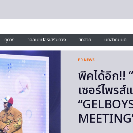
ดูดวง
วอลเปเปอร์เสริมดวง
วัดสวย
บทสวดมนต์
PR NEWS
พีคได้อีก!!
เซอร์ไพรส์
“GELBOYS
MEETING