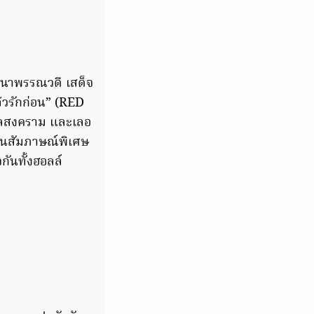
ฒนาพรรณวดี เสด็จ
วรักก่อน” (RED
ิบูลสงคราม และเลอ
ทานสัมภาษณ์พิเศษ
ันทั้งฮอลล์