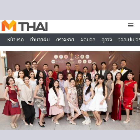
Skip to content
menu
หน้าแรก
ทำนายฝัน
ตรวจหวย
ผลบอล
ดูดวง
วอลเปเปอร
ไลฟ์สไตล์