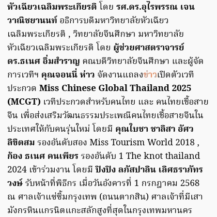
หัวเฉียวเฉลิมพระเกียรติ
โดย
รศ.ดร.อุไรพรรณ เจน
วาณิชยานนท์
อธิการบดีมหาวิทยาลัยหัวเฉียว
เฉลิมพระเกียรติ , วิทยาลัยจีนศึกษา มหาวิทยาลัย
หัวเฉียวเฉลิมพระเกียรติ โดย
ผู้ช่วยศาสตราจารย์
ดร.ธเนศ อิ่มสำราญ
คณบดีวิทยาลัยจีนศึกษา และผู้จัด
การเวทีฯ
คุณจอนนี่ ห่าว
จัดงานแถลง
ข่าว
เปิดตัวเวที
ประกวด
Miss Chinese Global Thailand 2025
(MCGT)
เวทีประกวดสำหรับคนไทย และ คนไทยเชื้อสาย
จีน เพื่อส่งเสริมวัฒนธรรมประเพณีคนไทยเชื้อสายจีนใน
ประเทศให้กับคนรุ่นใหม่ โดยมี
คุณใบชา ชาลิสา อัศว
ลิขิตสม
รองอันดับสอง Miss Tourism World 2018 ,
ก้อง ธเนศ คนเพียร
รองอันดับ 1 The knot thailand
2024 เข้าร่วมงาน โดยมี
ปิงปิง ลภัสปาลิน เลิศธราภัทร
วงษ์
รับหน้าที่พิธีกร เมื่อวันอังคารที่ 1 กรกฎาคม 2568
ณ ศาลเจ้าแซ่ซิ้มกรุงเทพ (ถนนตากสิน) ศาลเจ้าที่มีเสา
มังกรหินแกรนิตแกะสลักสูงที่สุดในกรุงเทพมหานคร