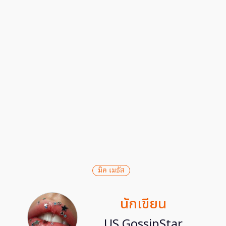
มิค เมธัส
นักเขียน
US GossipStar