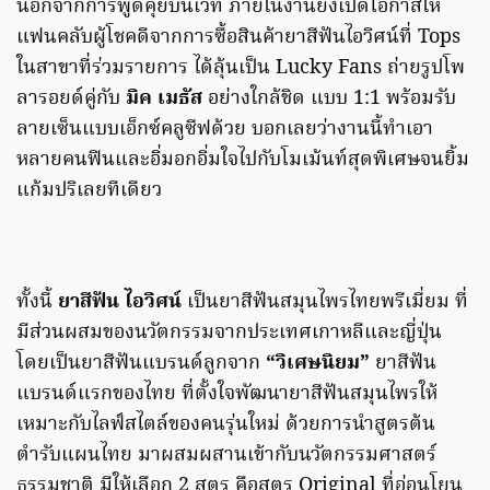
นอกจากการพูดคุยบนเวที ภายในงานยังเปิดโอกาสให้
แฟนคลับผู้โชคดีจากการซื้อสินค้ายาสีฟันไอวิศน์ที่ Tops
ในสาขาที่ร่วมรายการ ได้ลุ้นเป็น Lucky Fans ถ่ายรูปโพ
ลารอยด์คู่กับ
มิค เมธัส
อย่างใกล้ชิด แบบ 1:1 พร้อมรับ
ลายเซ็นแบบเอ็กซ์คลูซีฟด้วย บอกเลยว่างานนี้ทำเอา
หลายคนฟินและอิ่มอกอิ่มใจไปกับโมเม้นท์สุดพิเศษจนยิ้ม
แก้มปริเลยทีเดียว
ทั้งนี้
ยาสีฟัน ไอวิศน์
เป็นยาสีฟันสมุนไพรไทยพรีเมี่ยม ที่
มีส่วนผสมของนวัตกรรมจากประเทศเกาหลีและญี่ปุ่น
โดยเป็นยาสีฟันแบรนด์ลูกจาก
“วิเศษนิยม”
ยาสีฟัน
แบรนด์แรกของไทย ที่ตั้งใจพัฒนายาสีฟันสมุนไพรให้
เหมาะกับไลฟ์สไตล์ของคนรุ่นใหม่ ด้วยการนำสูตรต้น
ตำรับแผนไทย มาผสมผสานเข้ากับนวัตกรรมศาสตร์
ธรรมชาติ มีให้เลือก 2 สูตร คือสูตร Original ที่อ่อนโยน