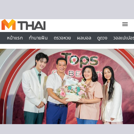
Skip to content
menu
หน้าแรก
ทำนายฝัน
ตรวจหวย
ผลบอล
ดูดวง
วอลเปเปอร
ไลฟ์สไตล์