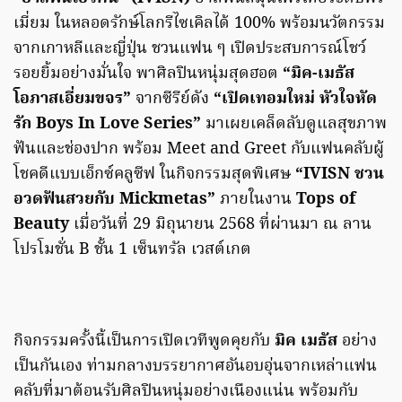
เมี่ยม ในหลอดรักษ์โลกรีไซเคิลได้ 100% พร้อมนวัตกรรม
จากเกาหลีและญี่ปุ่น ชวนแฟน ๆ เปิดประสบการณ์โชว์
รอยยิ้มอย่างมั่นใจ พาศิลปินหนุ่มสุดฮอต
“มิค-เมธัส
โอภาสเอี่ยมขจร”
จากซีรีย์ดัง
“เปิดเทอมใหม่ หัวใจหัด
รัก Boys In Love Series”
มาเผยเคล็ดลับดูแลสุขภาพ
ฟันและช่องปาก พร้อม Meet and Greet กับแฟนคลับผู้
โชคดีแบบเอ็กซ์คลูซีฟ ในกิจกรรมสุดพิเศษ
“IVISN ชวน
อวดฟันสวยกับ Mickmetas”
ภายในงาน
Tops of
Beauty
เมื่อวันที่ 29 มิถุนายน 2568 ที่ผ่านมา ณ ลาน
โปรโมชั่น B ชั้น 1 เซ็นทรัล เวสต์เกต
กิจกรรมครั้งนี้เป็นการเปิดเวทีพูดคุยกับ
มิค เมธัส
อย่าง
เป็นกันเอง ท่ามกลางบรรยากาศอันอบอุ่นจากเหล่าแฟน
คลับที่มาต้อนรับศิลปินหนุ่มอย่างเนืองแน่น พร้อมกับ