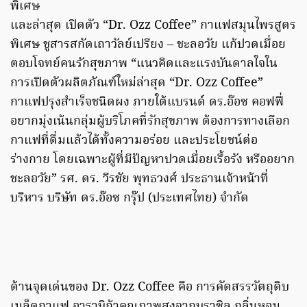
พิเศษ
และล่าสุด เปิดตัว “Dr. Ozz Coffee” กาแฟสมุนไพรสูตร
พิเศษ ชูสารสกัดเถาวัลย์เปรียง – ชะลอวัย แก้ปวดเมื่อย
ตอบโจทย์คนรักสุขภาพ “แนวคิดและแรงบันดาลใจใน
การเปิดตัวผลิตภัณฑ์ใหม่ล่าสุด “Dr. Ozz Coffee”
กาแฟปรุงสำเร็จชนิดผง ภายใต้แบรนด์ ดร.อ๊อซ คอฟฟี่
อยากมุ่งเน้นกลุ่มผู้บริโภคที่รักสุขภาพ ต้องการทางเลือก
กาแฟที่ดื่มแล้วได้ทั้งความอร่อย และประโยชน์ต่อ
ร่างกาย โดยเฉพาะผู้ที่มีปัญหาปวดเมื่อยเรื้อรัง หรืออยาก
ชะลอวัย” รศ. ดร. วีรชัย พุทธวงศ์ ประธานเจ้าหน้าที่
บริหาร บริษัท ดร.อ๊อซ กรุ๊ป (ประเทศไทย) จำกัด
ด้านจุดเด่นของ Dr. Ozz Coffee คือ การคัดสรรวัตถุดิบ
เมล็ดกาแฟ อาราบิก้าคุณภาพสูงจากบราซิล กลิ่นหอม