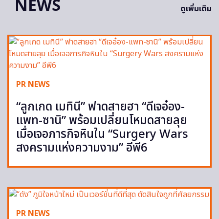
NEWS
ดูเพิ่มเติม
PR NEWS
“ลูกเกด เมทินี” ฟาดสายฮา “ดีเจอ๋อง-
แพท-ซานิ” พร้อมเปลี่ยนโหมดสายลุย
เมื่อเจอภารกิจหินใน “Surgery Wars
สงครามแห่งความงาม” อีพี6
PR NEWS