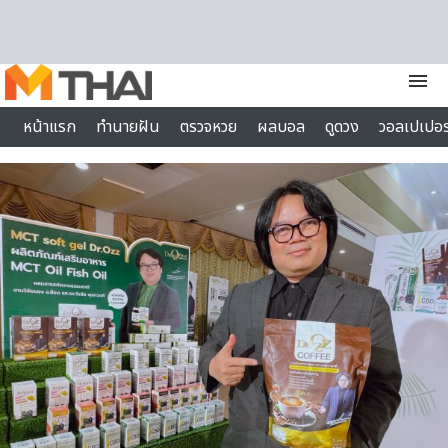
Skip to content
menu
หน้าแรก
ทำนายฝัน
ตรวจหวย
ผลบอล
ดูดวง
วอลเปเปอร
ไลฟ์สไตล์