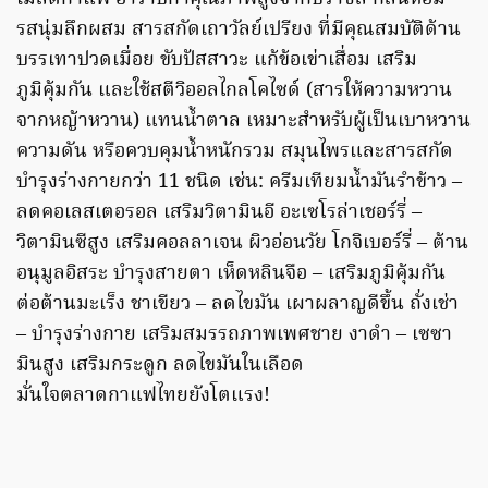
รสนุ่มลึกผสม สารสกัดเถาวัลย์เปรียง ที่มีคุณสมบัติด้าน
บรรเทาปวดเมื่อย ขับปัสสาวะ แก้ข้อเข่าเสื่อม เสริม
ภูมิคุ้มกัน และใช้สตีวิออลไกลโคไซด์ (สารให้ความหวาน
จากหญ้าหวาน) แทนน้ำตาล เหมาะสำหรับผู้เป็นเบาหวาน
ความดัน หรือควบคุมน้ำหนักรวม สมุนไพรและสารสกัด
บำรุงร่างกายกว่า 11 ชนิด เช่น: ครีมเทียมน้ำมันรำข้าว –
ลดคอเลสเตอรอล เสริมวิตามินอี อะเซโรล่าเชอร์รี่ –
วิตามินซีสูง เสริมคอลลาเจน ผิวอ่อนวัย โกจิเบอร์รี่ – ต้าน
อนุมูลอิสระ บำรุงสายตา เห็ดหลินจือ – เสริมภูมิคุ้มกัน
ต่อต้านมะเร็ง ชาเขียว – ลดไขมัน เผาผลาญดีขึ้น ถั่งเช่า
– บำรุงร่างกาย เสริมสมรรถภาพเพศชาย งาดำ – เซซา
มินสูง เสริมกระดูก ลดไขมันในเลือด
มั่นใจตลาดกาแฟไทยยังโตแรง!