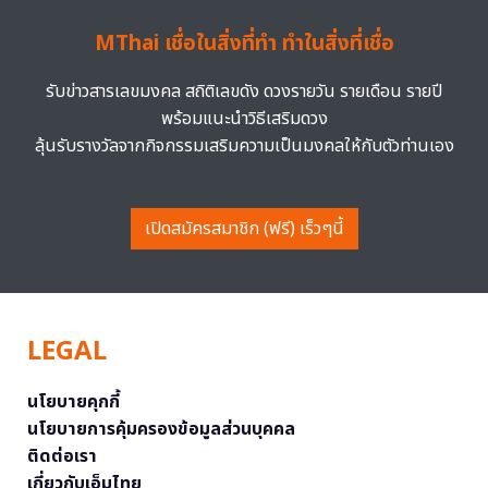
MThai เชื่อในสิ่งที่ทำ ทำในสิ่งที่เชื่อ
รับข่าวสารเลขมงคล สถิติเลขดัง ดวงรายวัน รายเดือน รายปี
พร้อมแนะนำวิธีเสริมดวง
ลุ้นรับรางวัลจากกิจกรรมเสริมความเป็นมงคลให้กับตัวท่านเอง
เปิดสมัครสมาชิก (ฟรี) เร็วๆนี้
LEGAL
นโยบายคุกกี้
นโยบายการคุ้มครองข้อมูลส่วนบุคคล
ติดต่อเรา
เกี่ยวกับเอ็มไทย