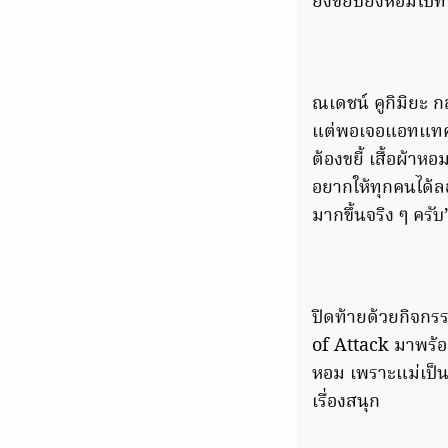
ยิ่งขยับยิ่งหอมไปทั
ณเดชน์ คูกิมิยะ กล
แต่พอเจอแอทแทคให
ต้องขยี้ เสื้อผ้าห
อยากให้ทุกคนได้ลอ
มากขึ้นจริง ๆ ครับ
ปิดท้ายด้วยกิจกร
of Attack มาพร้อมก
หอม เพราะแม่เป็นฮี
เรื่องสนุก