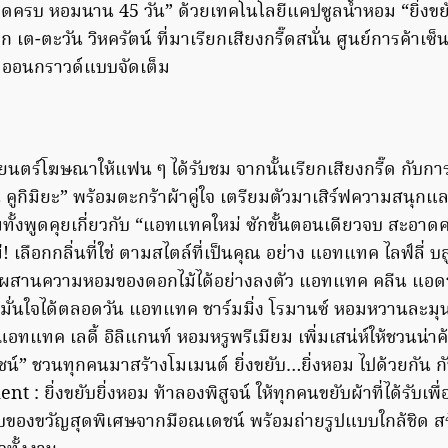
ครบ หอมนาน 45 วัน” ด้วยเทคโนโลยีแคปซูลน้ำหอม “ยิ่งขยั
 เต-ตะวัน วิหครัตน์ ที่มาเรียกเสียงกรี๊ดสนั่น ศูนย์การค้าเซ็น
มออนกราวด์แบบจัดเต็ม
าพยนตร์โฆษณาให้แฟน ๆ ได้รับชม จากนั้นเรียกเสียงกรี๊ด กับ
์ คูกิมิยะ” พร้อมตะกร้าผ้าคู่ใจ เตรียมตัวมาเสิร์ฟความสนุ
ทั้งพูดคุยเกี่ยวกับ “แอทแทคใหม่ ซักขั้นตอนเดียวจบ สะอ
ม่! เลือกกลิ่นที่ใช่ ตามสไตล์ที่เป็นคุณ อย่าง แอทแทค ไลฟ์ลี่ 
์รี่ผสานความหอมของดอกไม้ได้อย่างลงตัว แอทแทค คลีน แอด
ัย มั่นใจได้ตลอดวัน แอทแทค ชาร์มมิ่ง โรมานซ์ หอมหวานละมุ
แอทแทค เลดี้ อิลิแกนท์ หอมหรูพรีเมียม เพิ่มเสน่ห์ให้ชวนน่า
ดชน์” ชวนทุกคนมาสร้างโมเมนต์ ยิ่งขยับ…ยิ่งหอม ไปด้วยกัน 
: ยิ่งขยับยิ่งหอม ท้าลองพิสูจน์ ให้ทุกคนขยับผ้าที่ได้รับเพ
ได้รับของขวัญสุดพิเศษจากมือณเดชน์ พร้อมถ่ายรูปแบบใกล้ชิด