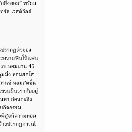
บยิ่งหอม” พร้อม
ทรัล เวสต์วิลล์
การปรากฏตัวของ
กและความฟินให้แฟน
าดครบ หอมนาน 45
บลูมมิ่ง หอมสดใส
วานซ์ หอมสดชื่น
นชวนฝันราวกับอยู่
ค้นหา ก่อนจะถึง
กับกิจกรรม
ื่อพิสูจน์ความหอม
 สร้างปรากฎการณ์