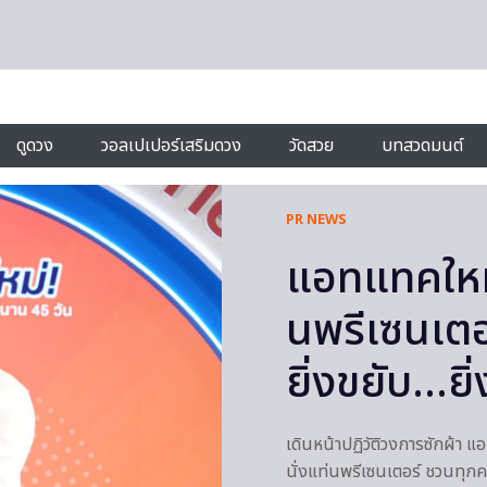
ดูดวง
วอลเปเปอร์เสริมดวง
วัดสวย
บทสวดมนต์
PR NEWS
แอทแทคใหม่!
นพรีเซนเตอ
ยิ่งขยับ…ยิ
เดินหน้าปฏิวัติวงการซักผ้า 
นั่งแท่นพรีเซนเตอร์ ชวนทุก