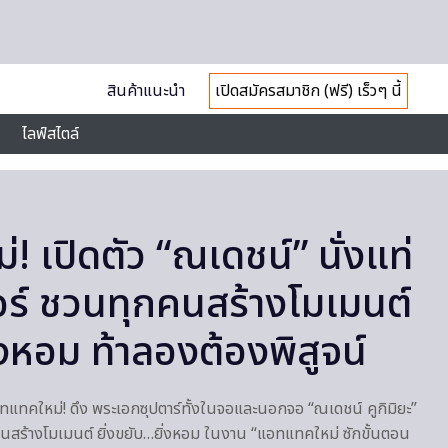
สินค้าแนะนำ
เปิดสมัครสมาชิก (ฟรี) เร็วๆ นี้
ไลฟ์สไตล์
 เปิดตัว “ณเดชน์” นั่งแท่
ร์ ชวนทุกคนสร้างโมเมนต์
่งหอม ท้าลองต้องพิสูจน์
แอทแทคใหม่! ดึง พระเอกซุปตาร์ทั้งในจอและนอกจอ “ณเดชน์ คูกิมิยะ”
คนสร้างโมเมนต์ ยิ่งขยับ…ยิ่งหอม ในงาน “แอทแทคใหม่ ซักขั้นตอน