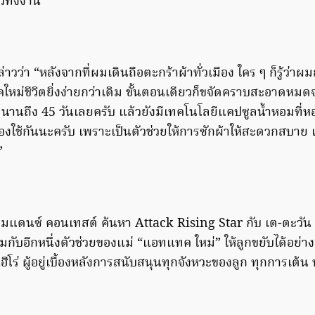
่วทั้งงาน
่าวว่า “หลังจากที่ผมเดินถือตะกร้าผ้าทั่วเมือง ใคร ๆ ก็รู้ว่าผ
ม่ชีวิตยิ่งง่ายกว่าเดิม ขั้นตอนเดียวก็ขจัดคราบสะอาดหมดจด
อมนานถึง 45 วันเลยครับ แล้วยังมีเทคโนโลยีแคปซูลน้ำหอมที่หอมฟ
งใช้กันนะครับ เพราะเป็นตัวช่วยให้การซักผ้าให้สะดวกสบาย แ
”
รมแดนซ์ คอนเทสต์ ค้นหา Attack Rising Star กับ เต-ตะวัน 
ับอีกหนึ่งตัวช่วยของแม่ “แอทแทค ใหม่” ให้ลูกขยับได้อย่างมั่
โร่ ผู้อยู่เบื้องหลังการสนับสนุนทุกจังหวะของลูก ทุกการเต้น 