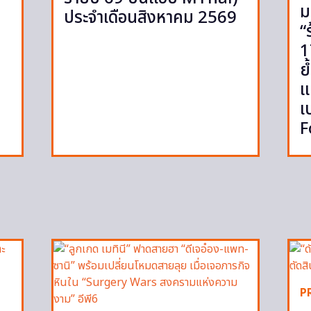
ม
ประจำเดือนสิงหาคม 2569
“
1
ย
แ
เ
F
P