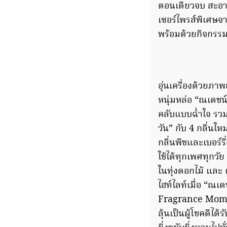
ตอนเดียวจบ สะอาด
เซอร์ไพรส์พิเศษจาก
พร้อมด้วยกิจกรร
อุ่นเครื่องด้วยภ
หนุ่มหล่อ “ณเดชน
คลับแบบฉ่ำใจ รวม
วัน” กับ 4 กลิ่นให
กลิ่นพีชและเบอร
ใช้ได้ทุกเพศทุกว
ในทุ่งดอกไม้ และ 
ไฮท์ไลท์เมื่อ “ณเ
Fragrance Moment 
ลุ้นเป็นผู้โชคดี