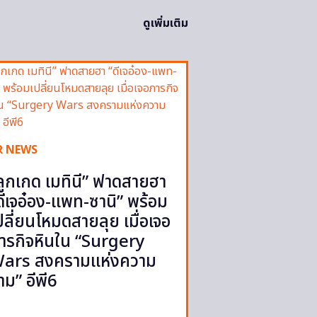
ดูเพิ่มเติม
R NEWS
ลูกเกด เมทินี” ฟาดสายฮา
ดีเจอ๋อง-แพท-ซานิ” พร้อม
ปลี่ยนโหมดสายลุย เมื่อเจอ
ารกิจหินใน “Surgery
ars สงครามแห่งความ
าม” อีพี6