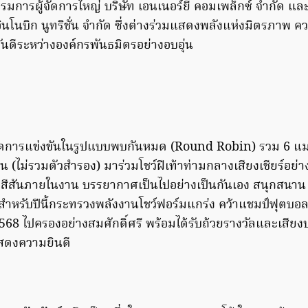
มการผู้จัดการใหญ่ บริษัท เอนเนอร์ยี่ คอมเพล็กซ์ จำกัด แล
อินโนบิก นูทริชั่น จำกัด ซึ่งต่างร่วมแสดงพลังแห่งมิตรภาพ ค
ันดีระหว่างองค์กรพันธมิตรอย่างอบอุ่น
้จัดการแข่งขันในรูปแบบพบกันหมด (Round Robin) รวม 6 แมต
 คน (ไม่รวมตัวสำรอง) มาร่วมโชว์ฝีเท้าท่ามกลางเสียงเชียร์อย่
ร้างสีสันภายในงาน บรรยากาศเป็นไปอย่างเป็นกันเอง สนุกสนาน
ำหรับปีนี้กระทรวงพลังงานโชว์ฟอร์มแกร่ง คว้าแชมป์ฟุตบอล
68 ไปครองอย่างสมศักดิ์ศรี พร้อมได้รับถ้วยรางวัลและเสียงป
แสดงความยินดี