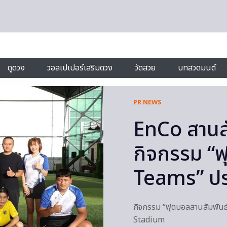
ดูดวง
วอลเปเปอร์เสริมดวง
วัดสวย
บทสวดมนต์
PR NEWS
EnCo สานสั
กิจกรรม “ฟ
Teams” ปร
กิจกรรม “ฟุตบอลสานสัมพันธ์
Stadium