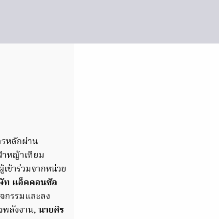
ตรหลักผ่าน
ีฬาหญ้าเทียม
เข้าร่วมจากหน่วย
ษัท แอ็คคอนซัล
ดกิจกรรมและลง
งพลังงาน,
นายศิร