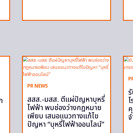
P
PR NEWS
ร
สสส.-มสส. ตีแผ่ปัญหาบุหรี่
ูก
โ
ไฟฟ้า พบช่องว่างกฎหมาย
ค
เพียบ เสนอแนวทางแก้ไข
จ
ปัญหา “บุหรี่ไฟฟ้าออนไลน์”