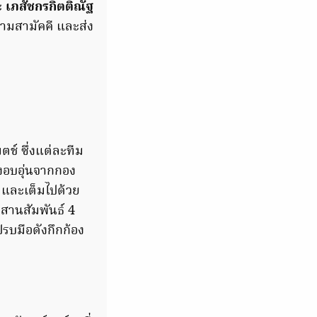
ะ
เภสัชกรกิตติณัฐ
วามสามัคคี และส่ง
ช์ ซึ่งแต่ละทีม
างอบอุ่นจากกอง
 และเต็มไปด้วย
สานสัมพันธ์ 4
รบมือดังกึกก้อง