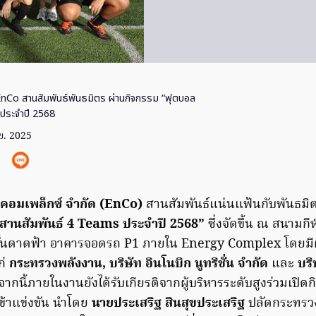
nCo สานสัมพันธ์พันธมิตร ผ่านกิจกรรม “ฟุตบอล
 ประจำปี 2568
.ย. 2025
ี่ คอมเพล็กซ์ จำกัด (EnCo)
สานสัมพันธ์แน่นแฟ้นกับพันธมิ
สานสัมพันธ์ 4 Teams ประจำปี 2568”
ซึ่งจัดขึ้น ณ สนามก
้นดาดฟ้า อาคารจอดรถ P1 ภายใน Energy Complex โดยมีผู้
ก่
กระทรวงพลังงาน, บริษัท อินโนบิก นูทริชั่น จำกัด
และ
บริ
ากนี้ภายในงานยังได้รับเกียรติจากผู้บริหารระดับสูงร่วมเปิ
เข้าแข่งขัน นำโดย
นายประเสริฐ สินสุขประเสริฐ
ปลัดกระทรว