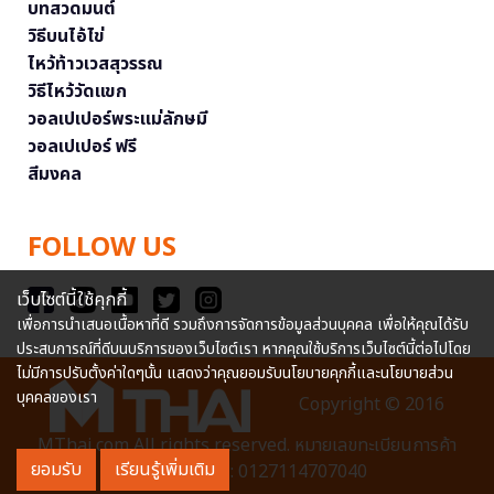
บทสวดมนต์
วิธีบนไอ้ไข่
ไหว้ท้าวเวสสุวรรณ
วิธีไหว้วัดแขก
วอลเปเปอร์พระแม่ลักษมี
วอลเปเปอร์ ฟรี
สีมงคล
FOLLOW US
เว็บไซต์นี้ใช้คุกกี้
เพื่อการนำเสนอเนื้อหาที่ดี รวมถึงการจัดการข้อมูลส่วนบุคคล เพื่อให้คุณได้รับ
ประสบการณ์ที่ดีบนบริการของเว็บไซต์เรา หากคุณใช้บริการเว็บไซต์นี้ต่อไปโดย
ไม่มีการปรับตั้งค่าใดๆนั้น แสดงว่าคุณยอมรับนโยบายคุกกี้และนโยบายส่วน
บุคคลของเรา
Copyright © 2016
MThai.com All rights reserved. หมายเลขทะเบียนการค้า
ยอมรับ
เรียนรู้เพิ่มเติม
อิเล็กทรอนิกส์ : 0127114707040