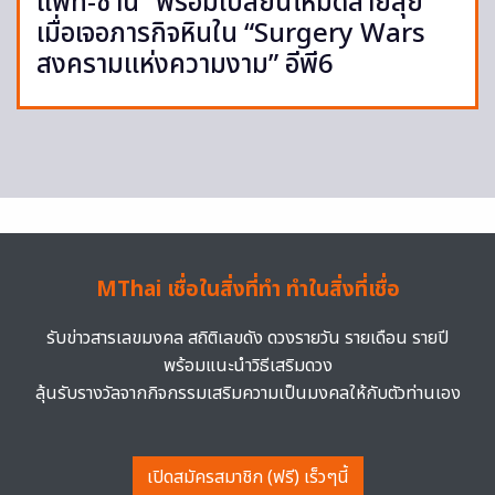
แพท-ซานิ” พร้อมเปลี่ยนโหมดสายลุย
เมื่อเจอภารกิจหินใน “Surgery Wars
สงครามแห่งความงาม” อีพี6
MThai เชื่อในสิ่งที่ทำ ทำในสิ่งที่เชื่อ
รับข่าวสารเลขมงคล สถิติเลขดัง ดวงรายวัน รายเดือน รายปี
พร้อมแนะนำวิธีเสริมดวง
ลุ้นรับรางวัลจากกิจกรรมเสริมความเป็นมงคลให้กับตัวท่านเอง
เปิดสมัครสมาชิก (ฟรี) เร็วๆนี้