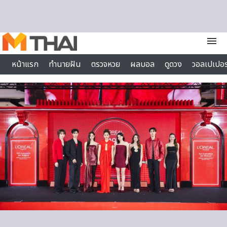
Skip to content
menu
หน้าแรก
ทำนายฝัน
ตรวจหวย
ผลบอล
ดูดวง
วอลเปเปอร
ไลฟ์สไตล์