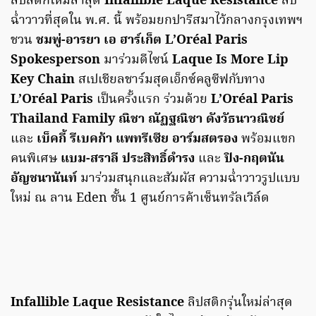
ลิปสติกใหม่ล่าสุด
Infallible Laque Resistance
ลิป
ฉ่ำวาวที่สุดใน พ.ศ. นี้ พร้อมยกปารีสมาไว้กลางกรุงเทพฯ
ชวน
ชมพู่-อารยา เอ ฮาร์เก็ต
L’Oréal Paris
Spokesperson
มาร่วมดีไซน์
Laque Is More Lip
Key Chain
สเปเชียลชาร์มสุดเอ็กซ์คลูซีฟกับทาง
L’Oréal Paris
เป็นครั้งแรก ร่วมด้วย
L’Oréal Paris
Thailand Family
ณิชา ณัฏฐณิชา ดังวัธนาวณิชย์
และ
เบ็คกี้ รีเบคก้า แพทรีเซีย อาร์มสตรอง
พร้อมแขก
คนพิเศษ
แบม-สราลี ประสิทธิ์ดำรง
และ
ปิง-กฤตนัน
อัญชนานันท์
มาร่วมสนุกและสัมผัส ความฉ่ำวาวรูปแบบ
ใหม่ ณ ลาน Eden ชั้น 1 ศูนย์การค้าเซ็นทรัลเวิล์ด
Infallible Laque Resistance
ลิปสติกรุ่นใหม่ล่าสุด