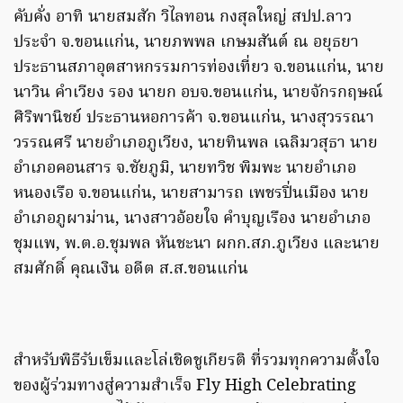
คับคั่ง อาทิ นายสมสัก วิไลทอน กงสุลใหญ่ สปป.ลาว
ประจำ จ.ขอนแก่น, นายภพพล เกษมสันต์ ณ อยุธยา
ประธานสภาอุตสาหกรรมการท่องเที่ยว จ.ขอนแก่น, นาย
นาวิน คำเวียง รอง นายก อบจ.ขอนแก่น, นายจักรกฤษณ์
ศิริพานิชย์ ประธานหอการค้า จ.ขอนแก่น, นางสุวรรณา
วรรณศรี นายอำเภอภูเวียง, นายทินพล เฉลิมวสุธา นาย
อำเภอคอนสาร จ.ชัยภูมิ, นายทวิช พิมพะ นายอำเภอ
หนองเรือ จ.ขอนแก่น, นายสามารถ เพชรปิ่นเมือง นาย
อำเภอภูผาม่าน, นางสาวอ้อยใจ คำบุญเรือง นายอำเภอ
ชุมแพ, พ.ต.อ.ชุมพล หันชะนา ผกก.สภ.ภูเวียง และนาย
สมศักดิ์ คุณเงิน อดีต ส.ส.ขอนแก่น
สำหรับพิธีรับเข็มและโล่เชิดชูเกียรติ ที่รวมทุกความตั้งใจ
ของผู้ร่วมทางสู่ความสำเร็จ Fly High Celebrating