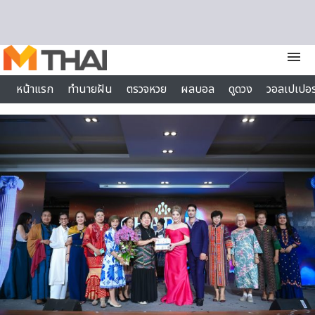
Skip to content
menu
หน้าแรก
ทำนายฝัน
ตรวจหวย
ผลบอล
ดูดวง
วอลเปเปอร
ไลฟ์สไตล์