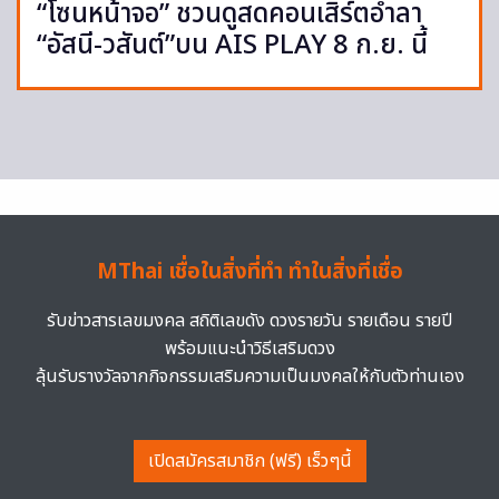
“โซนหน้าจอ” ชวนดูสดคอนเสิร์ตอำลา
“อัสนี-วสันต์”บน AIS PLAY 8 ก.ย. นี้
MThai เชื่อในสิ่งที่ทำ ทำในสิ่งที่เชื่อ
รับข่าวสารเลขมงคล สถิติเลขดัง ดวงรายวัน รายเดือน รายปี
พร้อมแนะนำวิธีเสริมดวง
ลุ้นรับรางวัลจากกิจกรรมเสริมความเป็นมงคลให้กับตัวท่านเอง
เปิดสมัครสมาชิก (ฟรี) เร็วๆนี้