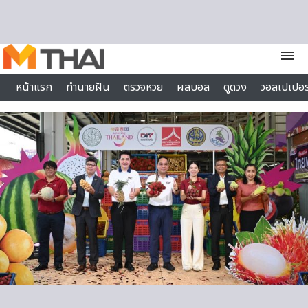
Skip to content
menu
หน้าแรก
ทำนายฝัน
ตรวจหวย
ผลบอล
ดูดวง
วอลเปเปอร
ไลฟ์สไตล์