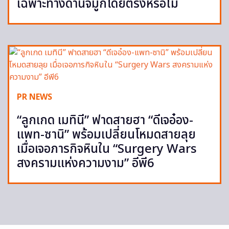
เฉพาะทางด้านจมูกโดยตรงหรือไม่
PR NEWS
“ลูกเกด เมทินี” ฟาดสายฮา “ดีเจอ๋อง-
แพท-ซานิ” พร้อมเปลี่ยนโหมดสายลุย
เมื่อเจอภารกิจหินใน “Surgery Wars
สงครามแห่งความงาม” อีพี6