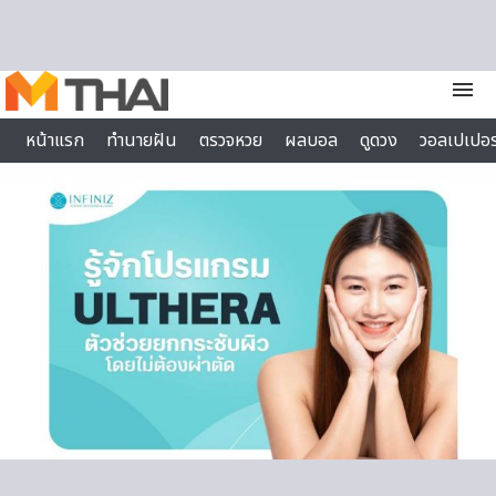
Skip to content
menu
หน้าแรก
ทำนายฝัน
ตรวจหวย
ผลบอล
ดูดวง
วอลเปเปอร
ไลฟ์สไตล์