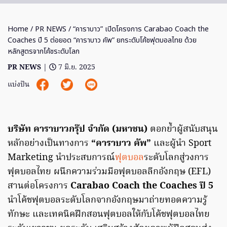
Home
/
PR NEWS
/ “คาราบาว” เปิดโครงการ Carabao Coach the
Coaches ปี 5 ต่อยอด “คาราบาว คัพ” ยกระดับโค้ชฟุตบอลไทย ด้วย
หลักสูตรจากโค้ชระดับโลก
PR NEWS
|
7 มิ.ย. 2025
แบ่งปัน
บริษัท คาราบาวกรุ๊ป จำกัด (มหาชน)
ตอกย้ำผู้สนับสนุน
หลักอย่างเป็นทางการ
“คาราบาว คัพ”
และผู้นำ Sport
Marketing นำประสบการณ์
ฟุตบอล
ระดับโลกสู่วงการ
ฟุตบอลไทย ผนึกความร่วมมือฟุตบอลลีกอังกฤษ (EFL)
สานต่อโครงการ
Carabao Coach the Coaches ปี 5
นำโค้ชฟุตบอลระดับโลกจากอังกฤษมาถ่ายทอดความรู้
ทักษะ และเทคนิคฝึกสอนฟุตบอลให้กับโค้ชฟุตบอลไทย