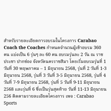
สำหรับรายละเอียดการอบรมในโครงการ
Carabao
Coach the Coaches
กำหนดจำนวนผู้เข้าอบรม 360
คน แบ่งเป็น 6 รุ่นๆ ละ 60 คน อบรมรุ่นละ 2 วัน ณ ราช
ประชา ปากช่อง จังหวัดนครราชสีมา โดยเริ่มอบรมรุ่นที่ 1
วันที่ 30 พฤษภาคม – 1 มิถุนายน 2568, รุ่นที่ 2 วันที่ 1-3
มิถุนายน 2568, รุ่นที่ 3 วันที่ 3-5 มิถุนายน 2568, รุ่นที่ 4
วันที่ 7-9 มิถุนายน 2568, รุ่นที่ 5 วันที่ 9-11 มิถุนายน
2568 และรุ่นที่ 6 ซึ่งเป็นรุ่นสุดท้าย วันที่ 11-13 มิถุนายน
256 ติดตามรายละเอียดโครงการ เพจ : Carabao
Sports