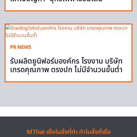
PR NEWS
รับผลิตยูนิฟอร์มองค์กร โรงงาน บริษัท
เกรดคุณภาพ ตรงปก ไม่มีจำนวนขั้นต่ำ
MThai เชื่อในสิ่งที่ทำ ทำในสิ่งที่เชื่อ