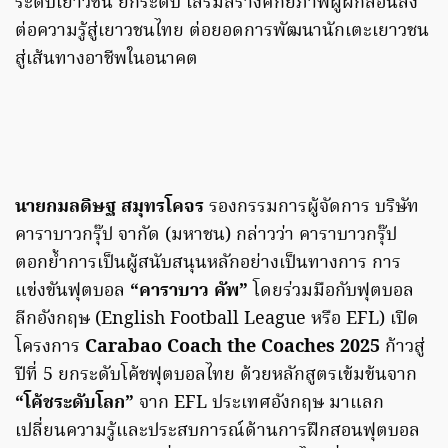
ระดับเยาวชน ยกระดับ เสริมสร้างศักยภาพผู้ฝึกสอนส่ง
ต่อความรู้สู่เยาวชนไทย ต่อยอดการพัฒนานักเตะเยาวชน
สู่เส้นทางอาชีพในอนาคต
นายกมลดิษฐ สมุทรโคจร
รองกรรมการผู้จัดการ บริษัท
คาราบาวกรุ๊ป จากัด (มหาชน) กล่าวว่า คาราบาวกรุ๊ป
ตอกย้ำการเป็นผู้สนับสนุนหลักอย่างเป็นทางการ การ
แข่งขันฟุตบอล
“คาราบาว คัพ”
โดยร่วมมือกับฟุตบอล
ลีกอังกฤษ (English Football League หรือ EFL) เปิด
โครงการ
Carabao Coach the Coaches 2025
ก้าวสู่
ปีที่ 5 ยกระดับโค้ชฟุตบอลไทย ด้วยหลักสูตรเข้มข้นจาก
“โค้ชระดับโลก”
จาก EFL ประเทศอังกฤษ มาแลก
เปลี่ยนความรู้และประสบการณ์ด้านการฝึกสอนฟุตบอล