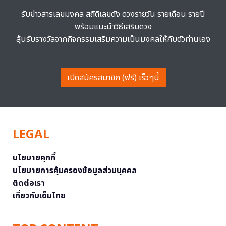
รับข่าวสารเลขมงคล สถิติเลขดัง ดวงรายวัน รายเดือน รายปี
พร้อมแนะนำวิธีเสริมดวง
ลุ้นรับรางวัลจากกิจกรรมเสริมความเป็นมงคลให้กับตัวท่านเอง
เปิดสมัครสมาชิก (ฟรี) เร็วๆนี้
LEGAL
นโยบายคุกกี้
นโยบายการคุ้มครองข้อมูลส่วนบุคคล
ติดต่อเรา
เกี่ยวกับเอ็มไทย