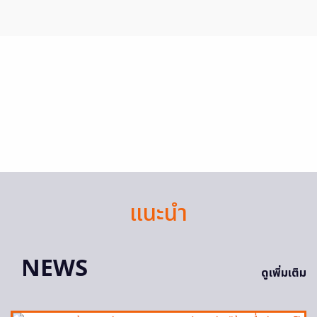
แนะนำ
NEWS
ดูเพิ่มเติม