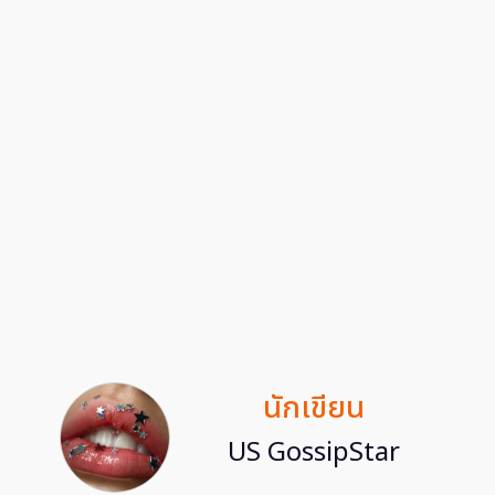
นักเขียน
US GossipStar