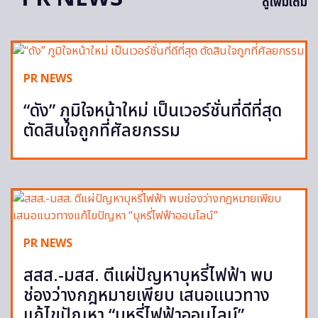
ดูเพิ่มเติม
PR NEWS
“ดัง” ภูมิใจหน้าใหม่ เป็นเวอร์ชั่นที่ดีที่สุด
ตัดสินใจถูกที่ศัลยกรรม
PR NEWS
สสส.-มสส. ตีแผ่ปัญหาบุหรี่ไฟฟ้า พบ
ช่องว่างกฎหมายเพียบ เสนอแนวทาง
แก้ไขปัญหา “บุหรี่ไฟฟ้าออนไลน์”