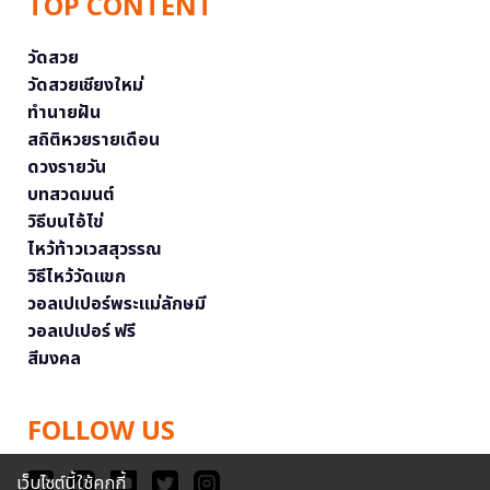
TOP CONTENT
วัดสวย
วัดสวยเชียงใหม่
ทำนายฝัน
สถิติหวยรายเดือน
ดวงรายวัน
บทสวดมนต์
วิธีบนไอ้ไข่
ไหว้ท้าวเวสสุวรรณ
วิธีไหว้วัดแขก
วอลเปเปอร์พระแม่ลักษมี
วอลเปเปอร์ ฟรี
สีมงคล
FOLLOW US
เว็บไซต์นี้ใช้คุกกี้