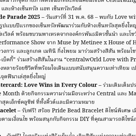
นด์มาร์กจุดถ่ายภาพดีไซน์เก๋ที่สะท้อนคอนเซปต์ Celebrating 
 และห้างเซ็นทรัล แอท เซ็นทรัลเวิลด์
ide Parade 2025 –
วันเสาร์ที่ 31 พ.ค. 68 – พบกับ Love 
ูปแบบปีแรกของเซ็นทรัลพัฒนาร่วมกับห้างเซ็นทรัลสุดยิ่งให
รัลเวิลด์ พร้อมขบวนพาเหรดจากองค์กรพันธมิตรชั้นนำ และโชว์
erformance Show จาก Muse by Metinee x House of H
วงการ และลูกเกด เมทินี กิ่งโพยม มาร่วมสร้างสีสัน พร้อมโช
เบ็คกี้” ร่วมสร้างสีสันในงาน “centralwOrld Love with P
หลายร้อยชีวิตที่พร้อมใจเดินแบบสนับสนุนความเท่าเทียม เปลี
จุดฟินาเล่สุดยิ่งใหญ่
stercard: Love Wins in Every Colour –
ร่วมเติมเต็มป
e Month ด้วยกิจกรรมความร่วมมือระหว่าง Central และ Mas
กสุดเอ็กซ์คลูซีฟ ที่ทั้งคิ้วต์และมีความหมาย
acelet –
รับฟรี! สร้อย Pride Bead Bracelet ดีไซน์พิเศษ เม
ตามเงื่อนไข พร้อมสนุกกับกิจกรรม DIY ที่คุณสามารถดีไซน