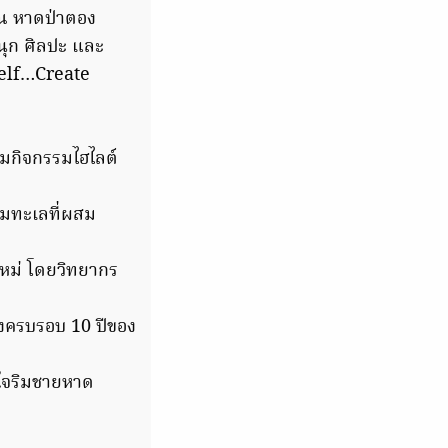
 ณ หาดป่าตอง
นุก ศิลปะ และ
self…Create
มกิจกรรมไฮไลต์
ิมทะเลที่ผสม
หม่ โดยวิทยากร
งครบรอบ 10 ปีของ
ใจริมชายหาด