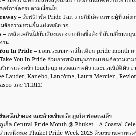
e –
รับฟรี! ไอศกรีมแท่งสีรุ้งเย็นฉ่ำ เติมสีสันแห่งความเท่าเที
ตอร์การ์ดครบตามเงื่อนไข
veaway –
รับฟรี! พัด Pride Fan ลายลิมิเต็ดเฉพาะผู้ที่แต่ง
ร้อมข้อความชวนยิ้มแฝงพลังบวก
s –
เพลิดเพลินไปกับเสียงเพลงจากดีเจชื่อดัง ที่สับเปลี่ยนหมุ
ดงาน
You In Pride –
มอบประสบการณ์ในเดือน pride month ตา
 Take You In Pride ด้วยการสนับสนุนจากแบรนด์ความงามต่
ิ บริการแต่งหน้า touch-up ตรวจสภาพผิว และปรนนิบัติผิว อา
e Lauder, Kanebo, Lancôme, Laura Mercier , Revlon
whasoo และ THREE
็นทรัลป่าตอง และห้างเซ็นทรัล ภูเก็ต ฟลอเรสต้า
นภูเก็ต Central Pride Month @ Phuket – A Coastal Cele
็นส่วนหนึ่งของ Phuket Pride Week 2025 ด้วยขบวนพาเหร