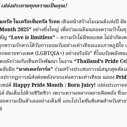
์ เปล่งประกายทุกความเป็นคุณ!
นทรัล ในเครือเซ็นทรัล รีเทล
เดินหน้าสร้างโมเมนต์แห่งปี จ
 Month 2025”
อย่างยิ่งใหญ่ เพื่อร่วมเฉลิมฉลองความรักใน
คัญ
“Love is limitless”
– ความรักไม่มีขอบเขต ไม่จำกัดเพศ
กความรักควรได้รับการยอมรับอย่างเท่าเทียมและภาคภูมิใจ 
หลายทางเพศ (LGBTQIA+) อย่างจริงจัง” ที่โอบรับพลังของ
ดอลังร่วมกับเซ็นทรัลพัฒนา ในงาน
“Thailand’s Pride Ce
มจับมือ
“มาสเตอร์การ์ด”
ร่วมสร้างประสบการณ์สนุกสุดคัลเลอ
ร้างปรากฏการณ์ส่งต่อพลังบวกแห่งความเท่าเทียม ฉลอง
Pri
นเซปต์
Happy Pride Month : Born Juicy!
เปล่งประกายค
น่ห์ อันเต็มไปด้วยชีวิตชีวา เพราะความหลากหลายคือพลัง ที่
ยความเป็นตัวเองอย่างเต็มที่ และโปรโมชันพิเศษสำหรับสายช้
8