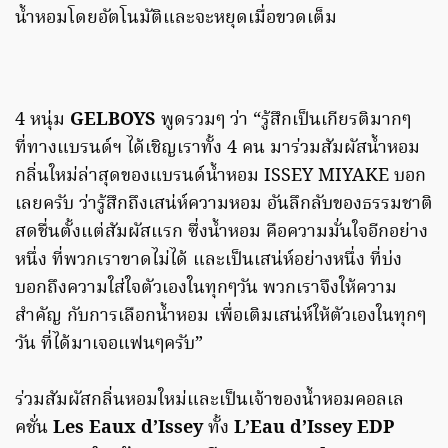
น้ำหอมโดยอัตโนมัติและจะหยุดเมื่อขวดเต็ม
4 หนุ่ม
GELBOYS
พูดรวมๆ ว่า “รู้สึกเป็นเกียรติมากๆ
ที่ทางแบรนด์ฯ ได้เชิญเราทั้ง 4 คน มาร่วมสัมผัสน้ำหอม
กลิ่นใหม่ล่าสุดของแบรนด์น้ำหอม ISSEY MIYAKE บอก
เลยครับ ว่ารู้สึกถึงเสน่ห์ความหอม อันลึกลับของธรรมชาติ
สดชื่นตั้งแต่สัมผัสแรก ซึ่งน้ำหอม คือความมั่นใจอีกอย่าง
หนึ่ง ที่พวกเราขาดไม่ได้ และเป็นเสน่ห์อย่างหนึ่ง ที่บ่ง
บอกถึงความใส่ใจตัวเองในทุกๆวัน พวกเราจึงให้ความ
สำคัญ กับการเลือกน้ำหอม เพื่อเติมเสน่ห์ให้ตัวเองในทุกๆ
วัน ที่ได้มาเจอแฟนๆครับ”
ร่วมสัมผัสกลิ่นหอมใหม่และเป็นเจ้าของน้ำหอมคอลเล
คชั่น
Les Eaux d’Issey
ทั้ง
L’Eau d’Issey EDP