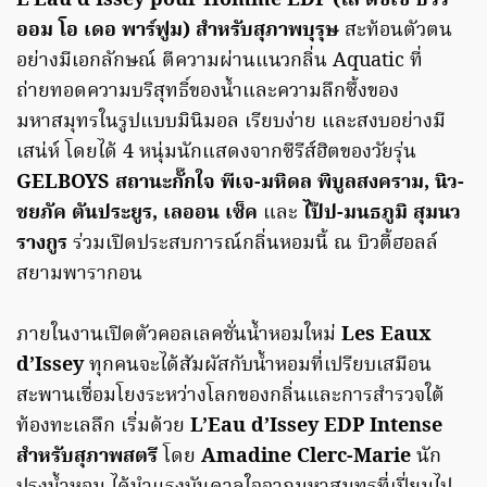
L’Eau d’Issey pour Homme EDP (โล ดิซเซ่ ปัวร์
ออม โอ เดอ พาร์ฟูม) สำหรับสุภาพบุรุษ
สะท้อนตัวตน
อย่างมีเอกลักษณ์ ตีความผ่านแนวกลิ่น Aquatic ที่
ถ่ายทอดความบริสุทธิ์ของน้ำและความลึกซึ้งของ
มหาสมุทรในรูปแบบมินิมอล เรียบง่าย และสงบอย่างมี
เสน่ห์ โดยได้ 4 หนุ่มนักแสดงจากซีรีส์ฮิตของวัยรุ่น
GELBOYS สถานะกั๊กใจ
พีเจ-มหิดล พิบูลสงคราม, นิว-
ชยภัค ตันประยูร, เลออน เซ็ค
และ
ไป๊ป-มนธภูมิ สุมนว
รางกูร
ร่วมเปิดประสบการณ์กลิ่นหอมนี้ ณ บิวตี้ฮอลล์
สยามพารากอน
ภายในงานเปิดตัวคอลเลคชั่นน้ำหอมใหม่
Les Eaux
d’Issey
ทุกคนจะได้สัมผัสกับน้ำหอมที่เปรียบเสมือน
สะพานเชื่อมโยงระหว่างโลกของกลิ่นและการสำรวจใต้
ท้องทะเลลึก เริ่มด้วย
L’Eau d’Issey EDP Intense
สำหรับสุภาพสตรี
โดย
Amadine Clerc-Marie
นัก