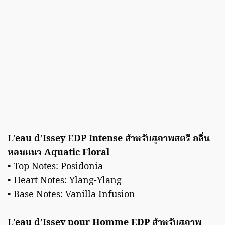
L’eau d’Issey EDP Intense สำหรับสุภาพสตรี กลิ่น
หอมแนว Aquatic Floral
• Top Notes: Posidonia
• Heart Notes: Ylang-Ylang
• Base Notes: Vanilla Infusion
L’eau d’Issey pour Homme EDP สำหรับสุภาพ