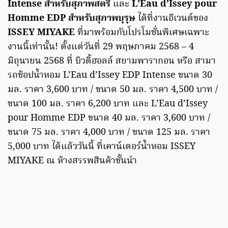
Intense
สำหรับสุภาพสตรี
และ
L’Eau d’Issey pour
Homme EDP สำหรับสุภาพบุรุษ
ได้ที่งานอีเวนต์ของ
ISSEY MIYAKE
ที่มาพร้อมกับโปรโมชั่นพิเศษเฉพาะ
งานนี้เท่านั้น! ตั้งแต่วันที่ 29 พฤษภาคม 2568 – 4
มิถุนายน 2568 ที่ บิวตี้ฮอลล์ สยามพารากอน หรือ สามา
รถช้อปน้ำหอม L’Eau d’Issey EDP Intense ขนาด 30
มล. ราคา 3,600 บาท / ขนาด 50 มล. ราคา 4,500 บาท /
ขนาด 100 มล. ราคา 6,200 บาท และ L’Eau d’Issey
pour Homme EDP ขนาด 40 มล. ราคา 3,600 บาท /
ขนาด 75 มล. ราคา 4,000 บาท / ขนาด 125 มล. ราคา
5,000 บาท ได้แล้ววันนี้ ที่เคาน์เตอร์น้ำหอม ISSEY
MIYAKE ณ ห้างสรรพสินค้าชั้นนำ