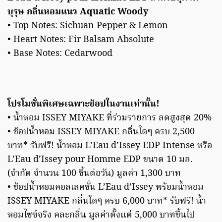
บุรุษ กลิ่นหอมแนว Aquatic Woody
• Top Notes: Sichuan Pepper & Lemon
• Heart Notes: Fir Balsam Absolute
• Base Notes: Cedarwood
โปรโมชั่นพิเศษเฉพาะช้อปในงานเท่านั้น!
• น้ำหอม ISSEY MIYAKE ที่ร่วมรายการ ลดสูงสุด 20%
• ช้อปน้ำหอม ISSEY MIYAKE กลิ่นใดๆ ครบ 2,500
บาท* รับฟรี! น้ำหอม L’Eau d’Issey EDP Intense หรือ
L’Eau d’Issey pour Homme EDP ขนาด 10 มล.
(จำกัด จำนวน 100 ชิ้นต่อวัน) มูลค่า 1,300 บาท
• ช้อปน้ำหอมคอลเลคชั่น L’Eau d’Issey พร้อมน้ำหอม
ISSEY MIYAKE กลิ่นใดๆ ครบ 6,000 บาท* รับฟรี! น้ำ
หอมไซซ์จริง คละกลิ่น มูลค่าตั้งแต่ 5,000 บาทขึ้นไป