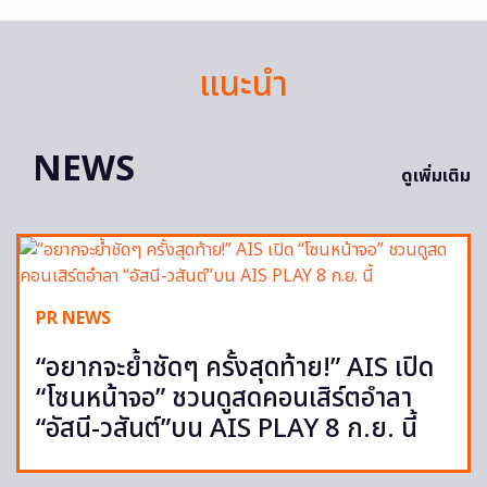
แนะนำ
NEWS
ดูเพิ่มเติม
PR NEWS
“อยากจะย้ำชัดๆ ครั้งสุดท้าย!” AIS เปิด
“โซนหน้าจอ” ชวนดูสดคอนเสิร์ตอำลา
“อัสนี-วสันต์”บน AIS PLAY 8 ก.ย. นี้