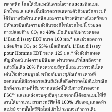
พลาสติก โดยได้รับแรงบันดาลใจจากแสงสะท้อนบน
ผิวน้ำทะเล แต่ละชิ้นมีลวดลายเฉพาะตัวด้วยนวัตกรรมที่
ได้รับรางวัลด้านเทคนิคและความก้าวหน้าทางนิเวศวิทยา
มีตัวเลขยืนยันความยั่งยืนของดีไซน์ขวดใหม่นี้ ช่วยลด
การปล่อยก๊าซ CO₂ ลง 48% เมื่อเทียบกับฝาขวดของ
L’Eau d’Issey EDT ขนาด 100 มล.* และช่วยลดการ
ปล่อยก๊าซ CO₂ ลง 55% เมื่อเทียบกับ L’Eau d’Issey
pour Homme EDT ขนาด 125 มล.* ทั้งยังถ่ายทอด
สัญลักษณ์แห่งความมินิมอล ผ่านขวดแก้วใสผลิตจาก
แก้วรีไซเคิล 20% ที่คงความบริสุทธิ์และแวววาวอันโดด
เด่นไว้อย่างสมบูรณ์ พร้อมกับบรรจุภัณฑ์กระดาษที่
ออกแบบให้มีลวดลายเส้นสีเงินสื่อถึงฝาขวดไม้อันปราณีต
อีกทั้งกระดาษที่ใช้มาจากแหล่งที่ได้รับการรับรองจาก
FSC™ และแหล่งควบคุมอื่นๆ นอกจากนี้ได้ออกแบบให้ใช้
งานได้ยาวนาน สามารถรีฟิลได้ 100% เพียงหมุนถอดหัว
สเปรย์ จากนั้นใส่รีฟิลใหม่เข้าไป ระบบจะทำการเติม