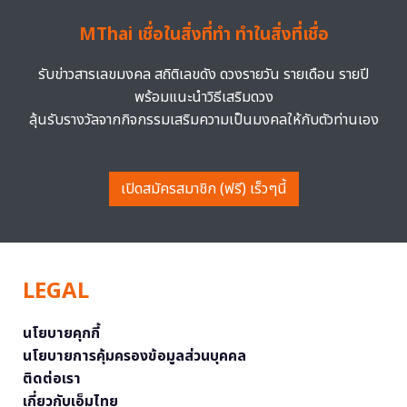
MThai เชื่อในสิ่งที่ทำ ทำในสิ่งที่เชื่อ
รับข่าวสารเลขมงคล สถิติเลขดัง ดวงรายวัน รายเดือน รายปี
พร้อมแนะนำวิธีเสริมดวง
ลุ้นรับรางวัลจากกิจกรรมเสริมความเป็นมงคลให้กับตัวท่านเอง
เปิดสมัครสมาชิก (ฟรี) เร็วๆนี้
LEGAL
นโยบายคุกกี้
นโยบายการคุ้มครองข้อมูลส่วนบุคคล
ติดต่อเรา
เกี่ยวกับเอ็มไทย