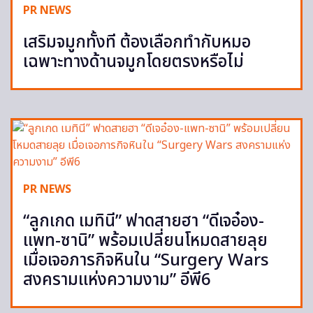
PR NEWS
เสริมจมูกทั้งที ต้องเลือกทำกับหมอ
เฉพาะทางด้านจมูกโดยตรงหรือไม่
PR NEWS
“ลูกเกด เมทินี” ฟาดสายฮา “ดีเจอ๋อง-
แพท-ซานิ” พร้อมเปลี่ยนโหมดสายลุย
เมื่อเจอภารกิจหินใน “Surgery Wars
สงครามแห่งความงาม” อีพี6