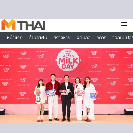
Skip to content
menu
หน้าแรก
ทำนายฝัน
ตรวจหวย
ผลบอล
ดูดวง
วอลเปเปอร
ไลฟ์สไตล์