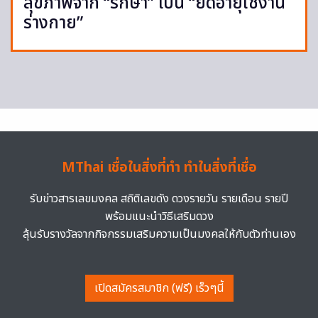
สุขภาพจาก “รักษา” เป็น “ยืดอายุใช้งาน
ร่างกาย”
MThai เชื่อในสิ่งที่ทำ ทำในสิ่งที่เชื่อ
รับข่าวสารเลขมงคล สถิติเลขดัง ดวงรายวัน รายเดือน รายปี
พร้อมแนะนำวิธีเสริมดวง
ลุ้นรับรางวัลจากกิจกรรมเสริมความเป็นมงคลให้กับตัวท่านเอง
เปิดสมัครสมาชิก (ฟรี) เร็วๆนี้