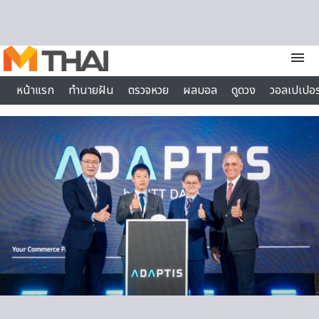
Skip to content
menu
หน้าแรก
ทำนายฝัน
ตรวจหวย
ผลบอล
ดูดวง
วอลเปเปอร
ไลฟ์สไตล์