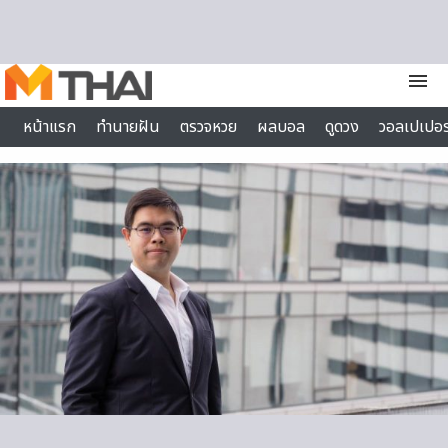
Skip to content
menu
หน้าแรก
ทำนายฝัน
ตรวจหวย
ผลบอล
ดูดวง
วอลเปเปอร
ไลฟ์สไตล์