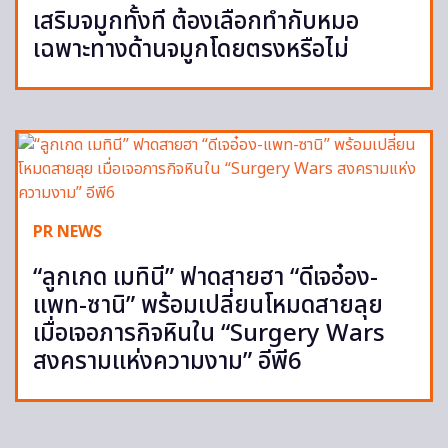
เสริมจมูกทั้งที ต้องเลือกทำกับหมอ
เฉพาะทางด้านจมูกโดยตรงหรือไม่
PR NEWS
“ลูกเกด เมทินี” ฟาดสายฮา “ดีเจอ๋อง-
แพท-ซานิ” พร้อมเปลี่ยนโหมดสายลุย
เมื่อเจอภารกิจหินใน “Surgery Wars
สงครามแห่งความงาม” อีพี6