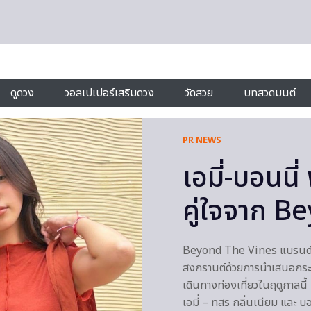
ดูดวง
วอลเปเปอร์เสริมดวง
วัดสวย
บทสวดมนต์
PR NEWS
เอมี่-บอนนี
คู่ใจจาก 
Beyond The Vines แบรนด์ไล
สงกรานต์ด้วยการนำเสนอกระเป
เดินทางท่องเที่ยวในฤดูกาลนี
เอมี่ – ทสร กลิ่นเนียม และ บอ