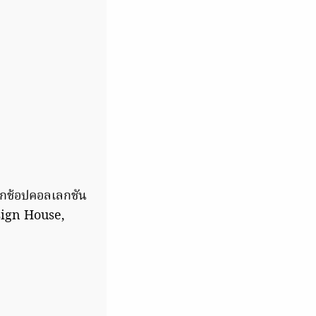
ือกช้อปคอลเลกชัน
esign House,