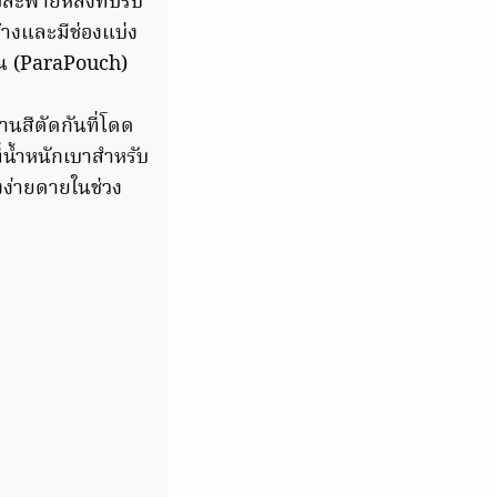
้สะพายหลังที่ปรับ
้างและมีช่องแบ่ง
ัน (ParaPouch)
นสีตัดกันที่โดด
ี่น้ำหนักเบาสำหรับ
งง่ายดายในช่วง