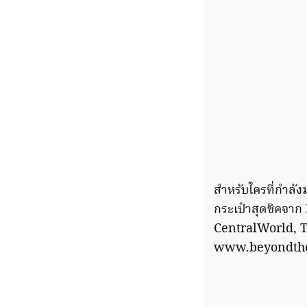
สำหรับใครที่กำลั
กระเป๋าสุดชิคจาก
CentralWorld, T
www.beyondthev