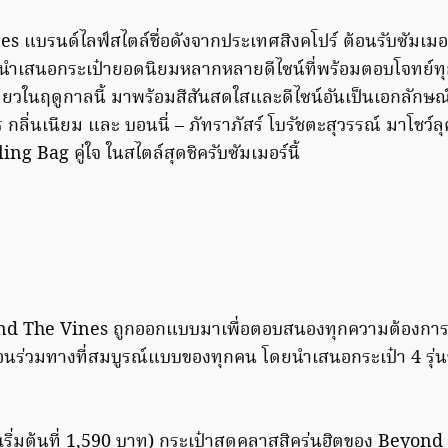
 แบรนด์ไลฟ์สไตล์ชื่อดังจากประเทศสิงคโปร์ ต้อนรับซัมเ
ำเสนอกระเป๋ายอดนิยมหลากหลายดีไซน์ที่พร้อมตอบโจทย์ทุกฟ
ี่ยวในฤดูกาลนี้ มาพร้อมสีสันสดใสและดีไซน์อันเป็นเอกลักษ
ร กลิ่นเนียม และ บอนนี่ – ภัทราภัสร์ โบรัชตะสุวรรณ์ มาโชว์
ng Bag คู่ใจ ในสไตล์สุดชิครับซัมเมอร์นี้
nd The Vines ถูกออกแบบมาเพื่อตอบสนองทุกความต้องการ
่อนร่วมทางที่สมบูรณ์แบบของทุกคน โดยนำเสนอกระเป๋า 4 รุ่น
ิ่มต้นที่ 1,590 บาท) กระเป๋าสุดคลาสสิครุ่นฮิตของ Beyond 