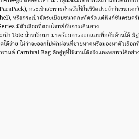
วิต on-the-go ตลอดเวลา ไม่ว่าคุณจะมองหากระเป๋าไฮบริดแบบเป
้ (ParaPack), กระเป๋าสะพายสำหรับใช้ในชีวิตประจำวันขนาดกว
hel), หรือกระเป๋าจัดระเบียบขนาดกะทัดรัดแต่ฟังก์ชันครบคร
eries มีตัวเลือกที่ตอบโจทย์กับการเดินทาง
เป๋า Tote น้ำหนักเบา มาพร้อมการออกแบบที่กลับด้านได้ มีฐา
ลุคได้ง่าย ไม่ว่าจะออกไปพักผ่อนที่ชายหาดหรือมองหาตัวเลือกท
านต์ Carnival Bag คือคู่หูที่ใช้งานได้จริงและพกพาได้อย่า