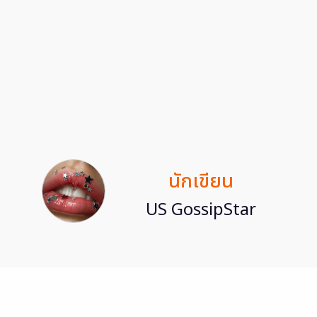
นักเขียน
US GossipStar