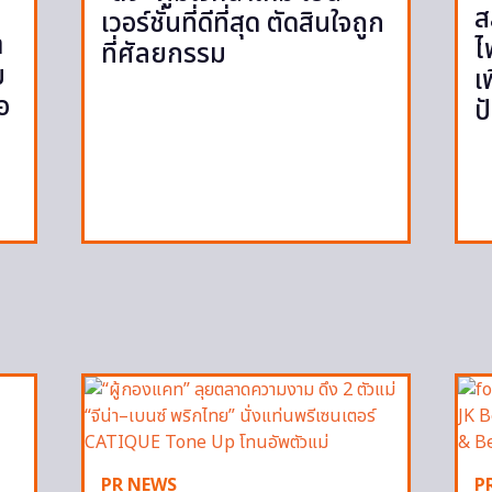
ส
เวอร์ชั่นที่ดีที่สุด ตัดสินใจถูก
า
ไ
ที่ศัลยกรรม
ม
เ
อ
ป
PR NEWS
P