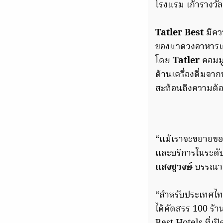
โรงแรม เก้ารางวั
Tatler Best
มีคว
ของแวดวงอาหารและก
โดย
Tatler
คอมมู
ด้านเครื่องดื่มจาก
สะท้อนถึงความต้อ
“แม้เราจะขยายขอบเ
และบริการในระดับท
แสงชูวงษ์
บรรณาธ
“สำหรับประเทศไทย
ได้คัดสรร 100 ร้