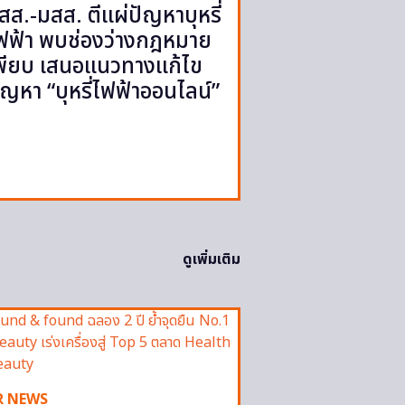
สส.-มสส. ตีแผ่ปัญหาบุหรี่
ฟฟ้า พบช่องว่างกฎหมาย
พียบ เสนอแนวทางแก้ไข
ัญหา “บุหรี่ไฟฟ้าออนไลน์”
ดูเพิ่มเติม
R NEWS