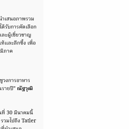
ละนำเสนอภาพรวม
ได้รับการคัดเลือก
ละผู้เชี่ยวชาญ
้และลึกซึ้ง เพื่อ
ูมิภาค
ิดชูวงการอาหาร
็นรายปี”
ณัฐวุฒิ
ี่ 30 มีนาคมนี้
 รวมไปถึง Tatler