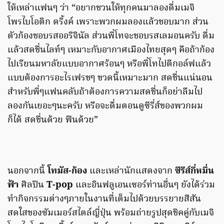
ให้เหล่าแฟนๆ ว่า “อยากชวนให้ทุกคนมาลองดื่มเมจิ
โพรไบโอติก ดริ้งค์ เพราะพวกผมลองแล้วชอบมาก ส่วน
ตัวก้องชอบรสออริจินัล ส่วนพี่โทจะชอบรสเลมอนครับ ดื่ม
แล้วสดชื่นไลท์ๆ เหมาะกับอากาศเมืองไทยสุดๆ คือถ้าก้อง
ไปเรียนมหาลัยแบบอากาศร้อนๆ หรือพี่โทไปตีกอล์ฟแล้ว
แบบต้องการอะไรเฟรชๆ ขวดนี้เหมาะมาก สดชื่นแน่นอน
สำหรับพี่ๆแฟนคลับถ้าต้องการความสดชื่นก็อย่าลืมไป
ลองกันเยอะๆนะครับ หรือจะดื่มตอนดูซีรี่ส์ของพวกผม
ก็ได้ สดชื่นด้วย ฟินด้วย”
นอกจากนี้
โทมัส-ก้อง
และเหล่านักแสดงจาก
ซีรีส์กี่หมื่น
ฟ้า
ศิลปิน
T-pop
และอินฟลูเอนเซอร์ท่านอื่นๆ ยังได้ร่วม
ทำกิจกรรมต่างๆภายในงานที่เต็มไปด้วยบรรยายสีสัน
สดใสของซัมเมอร์สไตล์ญี่ปุ่น พร้อมถ่ายรูปสุดชิคคู่กับเมจิ