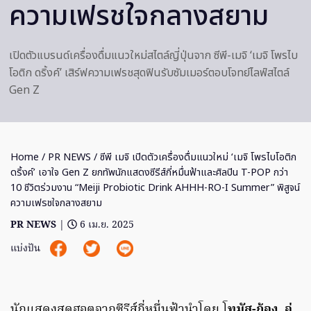
ความเฟรชใจกลางสยาม
เปิดตัวแบรนด์เครื่องดื่มแนวใหม่สไตล์ญี่ปุ่นจาก ซีพี-เมจิ ‘เมจิ โพรไบ
โอติก ดริ้งค์’ เสิร์ฟความเฟรชสุดฟินรับซัมเมอร์ตอบโจทย์ไลฟ์สไตล์
Gen Z
Home
/
PR NEWS
/ ซีพี เมจิ เปิดตัวเครื่องดื่มแนวใหม่ ‘เมจิ โพรไบโอติก
ดริ้งค์’ เอาใจ Gen Z ยกทัพนักแสดงซีรีส์กี่หมื่นฟ้าและศิลปิน T-POP กว่า
10 ชีวิตร่วมงาน “Meiji Probiotic Drink AHHH-RO-I Summer” พิสูจน์
ความเฟรชใจกลางสยาม
PR NEWS
|
6 เม.ย. 2025
แบ่งปัน
นักแสดงสุดฮอตจากซีรีส์กี่หมื่นฟ้านำโดย โ
ทมัส-ก้อง, อู่