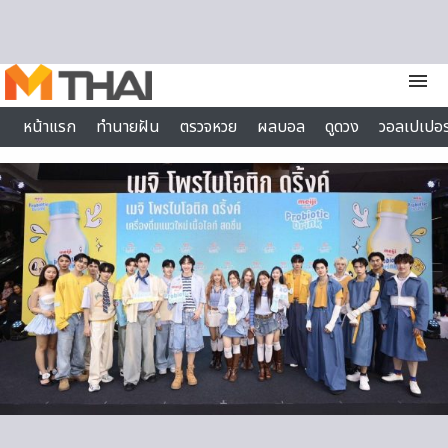
Skip to content
menu
หน้าแรก
ทำนายฝัน
ตรวจหวย
ผลบอล
ดูดวง
วอลเปเปอร
ไลฟ์สไตล์