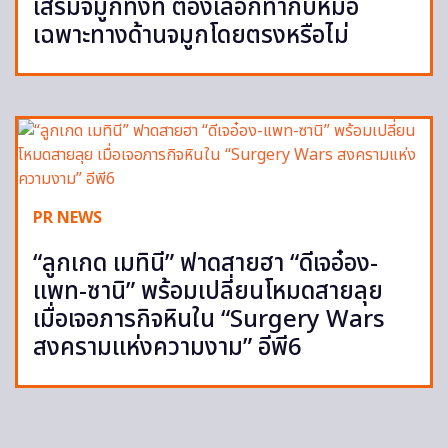
เสริมจมูกทั้งที ต้องเลือกทำกับหมอ
เฉพาะทางด้านจมูกโดยตรงหรือไม่
PR NEWS
“ลูกเกด เมทินี” ฟาดสายฮา “ดีเจอ๋อง-
แพท-ซานิ” พร้อมเปลี่ยนโหมดสายลุย
เมื่อเจอภารกิจหินใน “Surgery Wars
สงครามแห่งความงาม” อีพี6