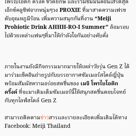
โพรไบโอติก ดริ้งค์ ขวดยักษ์ และร่วมชมมินิคอนเสิร์ตสุด
เอ็กซ์คลูซีฟจากหนุ่มๆวง
PROXIE
ที่มาสาดความเฟรช
ดับอุณหภูมิร้อน เพิ่มความสนุกกันที่งาน
“Meiji
Probiotic Drink AHHH-RO-I Summer”
ล้อมรอบ
ไปด้วยเหล่าแฟนๆที่มาให้กำลังใจกันอย่างคับคั่ง
ภายในงานยังมีกิจกรรมมากมายให้เหล่าวัยรุ่น Gen Z ได้
มาร่วมเช็คอินถ่ายรูปกับบรรยากาศซัมเมอร์สไตล์ญี่ปุ่น
พร้อมสัมผัสความอร่อยสดชื่นของ
เมจิ โพรไบโอติก
ดริ้งค์
ที่จะมาเติมเต็มซัมเมอร์นี้ให้สนุกสดชื่นตอบโจทย์
กับทุกไลฟ์สไตล์ Gen Z
สามารถติดตาม
ข่าว
สารและรายละเอียดเพิ่มเติมได้ทาง
Facebook: Meiji Thailand