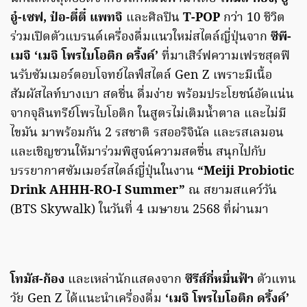
อู๋-เซฟ, ป๋อ-ตี๋ตี๋ แพทจิ
และศิลปิน
T-POP
กว่า 10 ชีวิต
ร่วมเปิดตัวแบรนด์เครื่องดื่มแนวใหม่สไตล์ญี่ปุ่นจาก
ซีพี-
เมจิ ‘เมจิ โพรไบโอติก ดริ้งค์’
ที่มาเสิร์ฟความเฟรชสุดฟิ
นรับซัมเมอร์ตอบโจทย์ไลฟ์สไตล์ Gen Z เพราะมีเนื้อ
สัมผัสไลท์บางเบา สดชื่น ดื่มง่าย พร้อมประโยชน์อัดแน่น
จากจุลินทรีย์โพรไบโอติก ในสูตรไม่เติมน้ำตาล และไม่มี
ไขมัน มาพร้อมกัน 2 รสชาติ รสออริจินัล และรสเลมอน
และเชิญชวนให้มาร่วมพิสูจน์ความสดชื่น สนุกไปกับ
บรรยากาศซัมเมอร์สไตล์ญี่ปุ่นในงาน
“Meiji Probiotic
Drink AHHH-RO-I Summer”
ณ สยามสแคว์วัน
(BTS Skywalk) ในวันที่ 4 เมษายน 2568 ที่ผ่านมา
โทมัส-ก้อง
และเหล่านักแสดงจาก
ซีรีส์กี่หมื่นฟ้า
ตัวแทน
วัย Gen Z ได้แนะนำเครื่องดื่ม
‘เมจิ โพรไบโอติก ดริ้งค์’