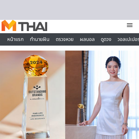
Skip to content
menu
หน้าแรก
ทำนายฝัน
ตรวจหวย
ผลบอล
ดูดวง
วอลเปเปอร
ไลฟ์สไตล์