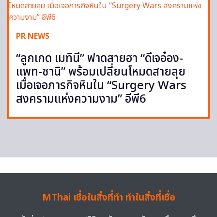
PR NEWS
“ลูกเกด เมทินี” ฟาดสายฮา “ดีเจอ๋อง-
แพท-ซานิ” พร้อมเปลี่ยนโหมดสายลุย
เมื่อเจอภารกิจหินใน “Surgery Wars
สงครามแห่งความงาม” อีพี6
MThai เชื่อในสิ่งที่ทำ ทำในสิ่งที่เชื่อ