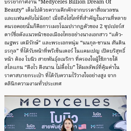
บรรยากาศงาน “Medyceles Billion Dream Of
Beauty” เต็มไปด้วยความคึกคักจากบรรดาสื่อมวลชน
และแฟนคลับไม่น้อย! เมื่อถึงไฮไลท์ที่สำคัญในงานที่หลาย
คนรอคอยนั่นก็คือการเผยโฉมปรากฏตัวของ 2 ซุปเปอร์ส
ตาร์ชื่อดังแนวหน้าของเมืองไทยอย่างนางเอกสาว “แต้ว-
ณฐพร เตมีรักษ์” และพระเอกหนุ่ม “นนกุล-ชานน สันติน
ธรกุล” ที่ได้รับหน้าที่พรีเซ็นเตอร์ ในแคมเปญ เปิดบริสุทธิ์
หน้า ต้อง โบนิว สายพันธุ์อเมริกา ที่ครองใจผู้ใช้ภายใต้
สโลแกน “ตึงไว ตึงนาน ไม่ดื้อโบ” ให้ผลลัพธ์ที่คุ้มค่าใน
ราคาสบายกระเป๋า ที่ได้รับความไว้วางใจอย่างสูง จาก
คลินิกความงามทั่วประเทศ