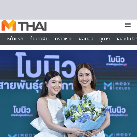
Skip to content
menu
หน้าแรก
ทำนายฝัน
ตรวจหวย
ผลบอล
ดูดวง
วอลเปเปอร
ไลฟ์สไตล์