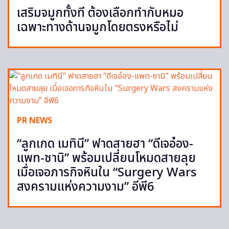
เสริมจมูกทั้งที ต้องเลือกทำกับหมอ
เฉพาะทางด้านจมูกโดยตรงหรือไม่
PR NEWS
“ลูกเกด เมทินี” ฟาดสายฮา “ดีเจอ๋อง-
แพท-ซานิ” พร้อมเปลี่ยนโหมดสายลุย
เมื่อเจอภารกิจหินใน “Surgery Wars
สงครามแห่งความงาม” อีพี6