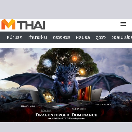
Skip to content
menu
หน้าแรก
ทำนายฝัน
ตรวจหวย
ผลบอล
ดูดวง
วอลเปเปอร
ไลฟ์สไตล์