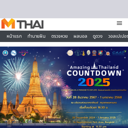
Skip to content
menu
หน้าแรก
ทำนายฝัน
ตรวจหวย
ผลบอล
ดูดวง
วอลเปเปอร
ไลฟ์สไตล์