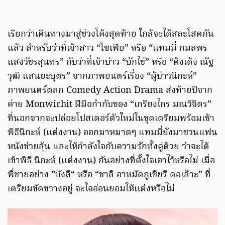
เรียกว่าเดินทางมาสู่ช่วงโค้งสุดท้าย ใกล้จะได้สละโสดกัน
แล้ว สำหรับว่าที่เจ้าสาว “โซเฟีย” หรือ “เเทมมี่ กมลพร
แสงวัชรสุนทร” กับว่าที่เจ้าบ่าว “บักไข่” หรือ “ด้งเด้ง ณัฐ
วุฒิ แสนยะบุตร” จากภาพยนตร์เรื่อง “ผู้บ่าวนิกะห์”
ภาพยนตร์ตลก Comedy Action Drama ส่งท้ายปีจาก
ค่าย Monwichit ฝีมือกำกับของ “เกรียงไกร มณวิจิตร”
ที่นอกจากจะปล่อยโปสเตอร์ตัวใหม่ในชุดเตรียมพร้อมเข้า
พิธีนิกะห์ (แต่งงาน) ออกมาหมาดๆ แทมมี่ยังมาชวนแฟน
หนังช่วยลุ้น และให้กำลังใจกับความรักทั้งคู่ด้วย ว่าจะได้
เข้าพิธี นิกะห์ (แต่งงาน) กันอย่างที่ตั้งใจเอาไว้หรือไม่ เมื่อ
พี่ชายอย่าง ”บังลี“ หรือ “ชาลี อาหมัดกูเชียรี ดอเล๊าะ” ที่
เตรียมขัดขวางอยู่ จะใจอ่อนยอมให้แต่งหรือไม่