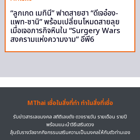
“ลูกเกด เมทินี” ฟาดสายฮา “ดีเจอ๋อง-
แพท-ซานิ” พร้อมเปลี่ยนโหมดสายลุย
เมื่อเจอภารกิจหินใน “Surgery Wars
สงครามแห่งความงาม” อีพี6
MThai เชื่อในสิ่งที่ทำ ทำในสิ่งที่เชื่อ
รับข่าวสารเลขมงคล สถิติเลขดัง ดวงรายวัน รายเดือน รายปี
พร้อมแนะนำวิธีเสริมดวง
ลุ้นรับรางวัลจากกิจกรรมเสริมความเป็นมงคลให้กับตัวท่านเอง