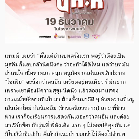
แทมมี่ เผยว่า “ตั้งแต่อ่านบทครั้งแรก พอรู้ว่าต้องเป็น
มุสลิมก็แอบกลัวนิดนึงค่ะ ว่าจะทำได้ดีไหม แต่ว่าบทมัน
น่าสนใจ เนื้อหาตลก สนุก หนูก็อยากเล่นเลยรับค่ะ บท
“โซเฟีย” จะนิ่งกว่าคนอื่น เครียดอยู่คนเดียว ที่มันยาก
เพราะเขาต้องมีความสุขุมนิดนึง แล้วค่อยมาแสดง
อารมณ์หลังจากที่เก็บมา ต้องตั้งสมาธิดี ๆ ด้วยความที่หนู
เป็นเด็กใหม่ กับน้องบีม (ข้าวเหนียวหลาม) และ พี่ข้าว
ฟ่าง เราก็จะเรียนการแสดงกันเยอะกว่าคนอื่น และค่อย
มาเวิร์กช็อปกับรุ่นพี่ พี่ด้งเด้ง แรก ๆ ไม่ค่อยได้คุยกัน แต่
มีไปเวิร์กช็อปกัน พี่เค้าก็แนะนำ บอกว่าไม่ต้องไปจำบท