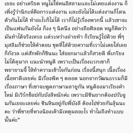
เยอะ อย่าเครียด หนูไม่ใช่คนอิสลามและไม่เคยแต่งงาน ก็
เพิ่งรู้ว่านิกะห์คือการแต่งงาน และยังไม่ได้แต่งงานก็โดน
ตัวกันไม่ได้ ทำอะไรก็ไม่ได้ เราก็ไม่รู้เรื่องพวกนี้ แล้วเขาจะ
เป็นแฟนกันยังไง ก็งง ๆ นิดนึง อย่างถือศีลอด หนูก็คิดว่า
มันทำได้จริงเหรอ แต่ระหว่างถ่ายทำ ก็เรียนรู้ไปด้วย พี่ๆ
มุสลิมก็ช่วยให้คำตอบ ชุดที่ใส่ด้วยความที่เราไม่เคยใส่เลย
ก็กังวล แต่สักพักก็ชินนะ ใส่ออกมาแล้วก็สวยดี พี่เกรียง
ไม่ได้ดุมาก แนะนำหนูดี เพราะเป็นเรื่องแรกเขาก็
พยายามจี้ ให้ทำความเข้าใจกันก่อน เรื่องนี้สนุก เนื้อเรื่อง
เนื้อหาดีเลยค่ะ มีเรื่องพีค ๆ ตลอด นอกจากวัฒนธรรมก็มี
เรื่องภาษา ที่เขาจะพูดภาษามลายูกัน หนูต้องมาเรียงคำ
ใหม่ มีเวิร์กช็อปกับบังลีหนักค่ะ เพราะมีซีนยากต้องปรับจู
นกันเยอะเลยค่ะ ซีนหินอยู่กับพี่บังลี ต้องไปช่วยกันลุ้นนะ
คะ ว่าพี่ชายที่หวงน้องเค้ามีเหตุผลอะไร ทำไมถึงทำแบบ
นั้นค่ะ”