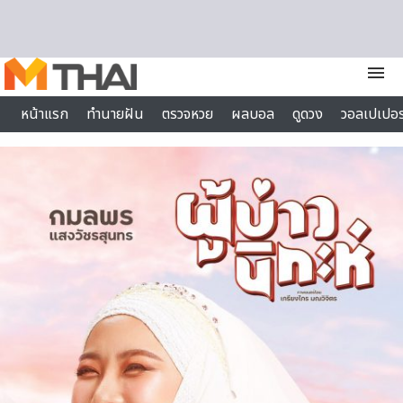
Skip to content
menu
หน้าแรก
ทำนายฝัน
ตรวจหวย
ผลบอล
ดูดวง
วอลเปเปอร
ไลฟ์สไตล์