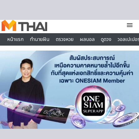
Skip to content
menu
หน้าแรก
ทำนายฝัน
ตรวจหวย
ผลบอล
ดูดวง
วอลเปเปอร
ไลฟ์สไตล์