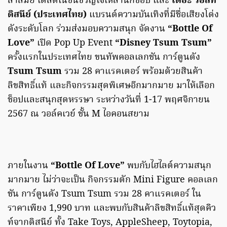
ล้ำสมัย เดสติเนชั่นขวัญใจเหล่านักช็อป และ
เดอะ วอลท์
ดิสนีย์ (ประเทศไทย)
แบรนด์ความบันเทิงที่มีชื่อเสียงโด่ง
ดังระดับโลก ร่วมส่งมอบความสนุก จัดงาน
“Bottle Of
Love”
เปิด Pop Up Event
“Disney Tsum Tsum”
ครั้งแรกในประเทศไทย ขนทัพคอลเลกชัน การ์ตูนดัง
Tsum Tsum
รวม 28 คาแรคเตอร์ พร้อมด้วยสินค้า
ลิขสิทธิ์แท้ และกิจกรรมสุดพิเศษอีกมากมาย มาให้เลือก
ช็อปและสนุกสุดหรรษา ระหว่างวันที่ 1-17 พฤศจิกายน
2567 ณ วอล์คเวย์ ชั้น M ไอคอนสยาม
ภายในงาน
“Bottle Of Love”
พบกับไฮไลต์ความสนุก
มากมาย ไม่ว่าจะเป็น กิจกรรมตัก Mini Figure คอลเลก
ชัน การ์ตูนดัง Tsum Tsum รวม 28 คาแรคเตอร์ ใน
ราคาเพียง 1,990 บาท และพบกับสินค้าลิขสิทธิ์แท้สุดคิว
ท์จากดิสนีย์ ทั้ง Take Toys, AppleSheep, Toytopia,