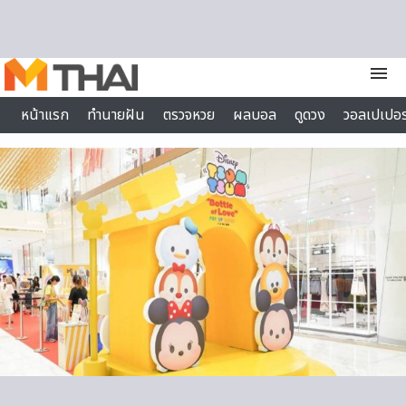
Skip to content
menu
หน้าแรก
ทำนายฝัน
ตรวจหวย
ผลบอล
ดูดวง
วอลเปเปอร
ไลฟ์สไตล์