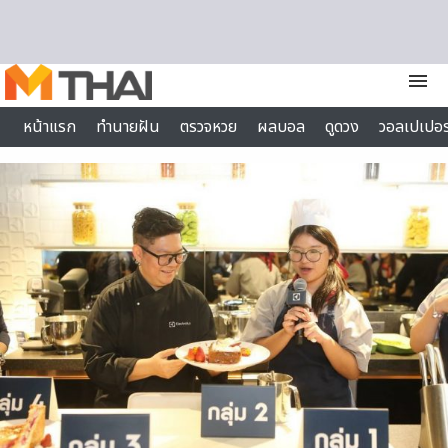
Skip to content
menu
หน้าแรก
ทำนายฝัน
ตรวจหวย
ผลบอล
ดูดวง
วอลเปเปอร
ไลฟ์สไตล์