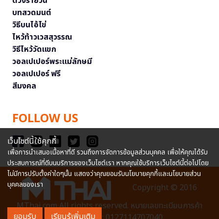
ดวงรายวัน
บทสวดมนต์
วิธีบนไอ้ไข่
ไหว้ท้าวเวสสุวรรณ
วิธีไหว้วัดแขก
วอลเปเปอร์พระแม่ลักษมี
วอลเปเปอร์ ฟรี
สีมงคล
FOLLOW US
เว็บไซต์นี้ใช้คุกกี้
เพื่อการนำเสนอเนื้อหาที่ดี รวมถึงการจัดการข้อมูลส่วนบุคคล เพื่อให้คุณได้รับ
ประสบการณ์ที่ดีบนบริการของเว็บไซต์เรา หากคุณใช้บริการเว็บไซต์นี้ต่อไปโดย
ไม่มีการปรับตั้งค่าใดๆนั้น แสดงว่าคุณยอมรับนโยบายคุกกี้และนโยบายส่วน
บุคคลของเรา
Copyright © 2016
MThai.com All rights reserved. หมายเลขทะเบียนการค้า
ยอมรับ
เรียนรู้เพิ่มเติม
อิเล็กทรอนิกส์ : 0127114707040