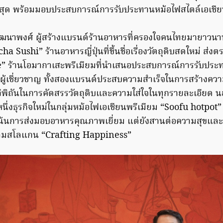
ุด พร้อมมอบประสบการณ์การรับประทานหม้อไฟสไตล์เอเชียนท
ัฒนาพงศ์ ผู้สร้างแบรนด์ร้านอาหารที่ครองใจคนไทยมายาวนาน
a Sushi” ร้านอาหารญี่ปุ่นที่ขึ้นชื่อเรื่องวัตถุดิบสดใหม่ ส่งต
” ร้านโอมากาเสะพรีเมียมที่นำเสนอประสบการณ์การรับปร
ชฟผู้เชี่ยวชาญ ทั้งสองแบรนด์ประสบความสำเร็จในการสร้างควา
ถีพิถันในการคัดสรรวัตถุดิบและความใส่ใจในทุกรายละเอียด 
ีกหนึ่งธุรกิจใหม่ในกลุ่มหม้อไฟเอเชียนพรีเมียม “Soofu hotpot
่เน้นการส่งมอบอาหารคุณภาพเยี่ยม แต่ยังสานต่อความสุขแล
บ ตามสโลแกน “Crafting Happiness”