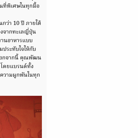
ี่พิเศษในทุกมื้อ
กว่า 10 ปี ภายใต้
รงจากทะเลญี่ปุ่น
ะทานอาหารแบบ
มประทับใจให้กับ
นอกจากนี้ คุณพัฒน
” โดยแบรนด์ทั้ง
ะความผูกพันในทุก