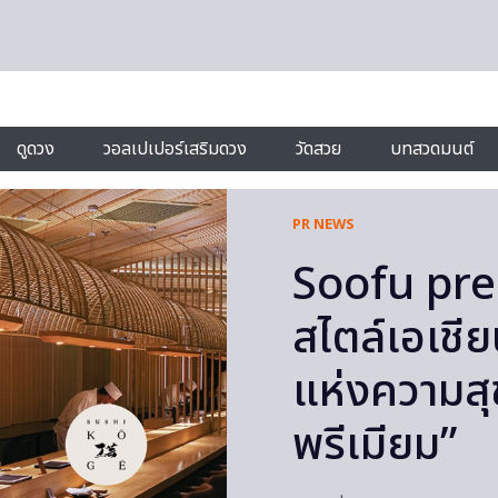
ดูดวง
วอลเปเปอร์เสริมดวง
วัดสวย
บทสวดมนต์
PR NEWS
Soofu pr
สไตล์เอเชีย
แห่งความสุ
พรีเมียม”