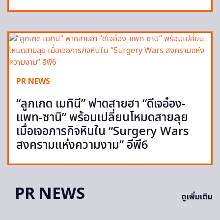
PR NEWS
“ลูกเกด เมทินี” ฟาดสายฮา “ดีเจอ๋อง-
แพท-ซานิ” พร้อมเปลี่ยนโหมดสายลุย
เมื่อเจอภารกิจหินใน “Surgery Wars
สงครามแห่งความงาม” อีพี6
PR NEWS
ดูเพิ่มเติม