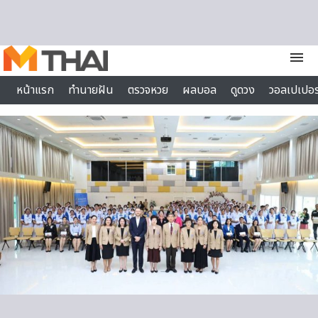
Skip to content
menu
หน้าแรก
ทำนายฝัน
ตรวจหวย
ผลบอล
ดูดวง
วอลเปเปอร
ไลฟ์สไตล์