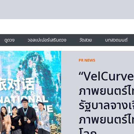
ดูดวง
วอลเปเปอร์เสริมดวง
วัดสวย
บทสวดมนต์
PR NEWS
“VelCurve 
ภาพยนตร์ไท
รัฐบาลจางเจ
ภาพยนตร์ไท