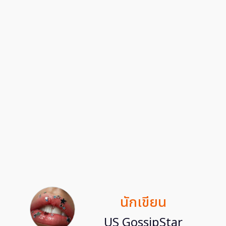
นักเขียน
US GossipStar