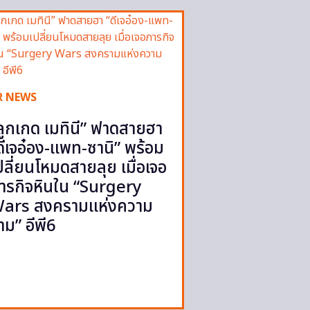
R NEWS
ลูกเกด เมทินี” ฟาดสายฮา
ดีเจอ๋อง-แพท-ซานิ” พร้อม
ปลี่ยนโหมดสายลุย เมื่อเจอ
ารกิจหินใน “Surgery
ars สงครามแห่งความ
าม” อีพี6