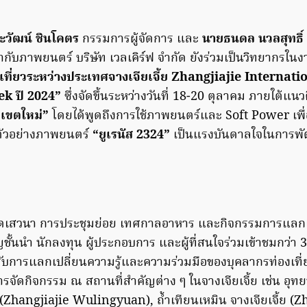
ะวัฒน์ ชินโคตร
กรรมการผู้จัดการ และ
นายธนดล นวลสุทธิ์
ำกับภาพยนตร์ บริษัท เวลเคิร์ฟ จำกัด ยังร่วมเป็นวิทยากรใน
เที่ยวระหว่างประเทศจางเจียเจี้ย Zhangjiajie Internat
k ปี 2024”
ซึ่งจัดขึ้นระหว่างวันที่ 18-20 ตุลาคม ภายใต้แน
เขตใหม่”
โดยได้พูดถึงการใช้ภาพยนตร์และ Soft Power เพื่
ตัวอย่างภาพยนตร์
“ยูเรนัส 2324”
เป็นแรงบันดาลใจในการพัฒ
ดเสวนา การประชุมย่อย เทศกาลอาหาร และกิจกรรมการแลกเ
าญชั้นนำ นักลงทุน ผู้ประกอบการ และผู้ที่สนใจร่วมเข้าชมกว่า 
การแลกเปลี่ยนความรู้และความร่วมมือของบุคลากรท่องเที่ย
การจัดกิจกรรม ณ สถานที่สำคัญต่าง ๆ ในจางเจียเจี้ย เช่น อุทย
 (Zhangjiajie Wulingyuan), ถ้ำเทียนเหมิน จางเจียเจี้ย (Z