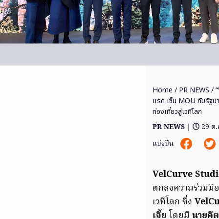
Home
/
PR NEWS
/ “
แรก เซ็น MOU กับรัฐบา
ท่องเที่ยวสู่เวทีโลก
PR NEWS
|
29 ต.
แบ่งปัน
VelCurve Stud
ตกลงความร่วมมือเ
เวทีโลก ซึ่ง
VelCu
เจี้ย
โดยมี
นายคีต