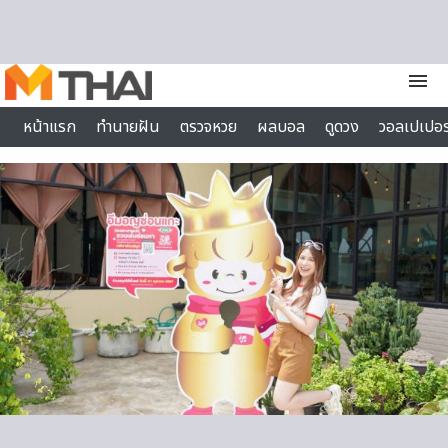
Skip to content
menu
หน้าแรก
ทำนายฝัน
ตรวจหวย
ผลบอล
ดูดวง
วอลเปเปอร
ไลฟ์สไตล์