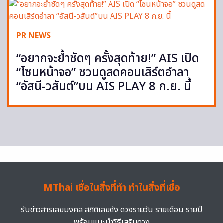
PR NEWS
“อยากจะย้ำชัดๆ ครั้งสุดท้าย!” AIS เปิด
“โซนหน้าจอ” ชวนดูสดคอนเสิร์ตอำลา
“อัสนี-วสันต์”บน AIS PLAY 8 ก.ย. นี้
MThai เชื่อในสิ่งที่ทำ ทำในสิ่งที่เชื่อ
รับข่าวสารเลขมงคล สถิติเลขดัง ดวงรายวัน รายเดือน รายปี
พร้อมแนะนำวิธีเสริมดวง