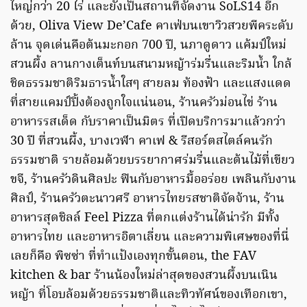
ใหญ่กว่า 20 ไร่ และยังเป็นสถานที่จัดงาน SoLS14 อีก
ด้วย, Oliva View De’Cafe คาเฟ่บนเขาวิวสวยพีคระดับ
ล้าน จุดเด่นคือต้นมะกอก 700 ปี, นภาดูดาว แค้มป์ใหม่
สวนผึ้ง ลานกางเต็นท์บนสนามหญ้าร่มรื่นและริมน้ำ ใกล้
ชิดธรรมชาติริมธารน้ำใสๆ สายลม ท้องฟ้า และแสงแดด
ที่สายแคมป์ปิ้งต้องถูกใจแน่นอน, ร้านครัวม่อนไข่ ร้าน
อาหารรสเด็ด กับราคาเป็นมิตร ที่เปิดบริการมาแล้วกว่า
30 ปี ที่สวนผึ้ง, บางเวฬา คาเฟ & รีสอร์ตสไตล์คนรัก
ธรรมชาติ รายล้อมด้วยบรรยากาศร่มรื่นและต้นไม้ที่เขียว
ขจี, ร้านครัวดินศิลปะ ฟินกับอาหารมื้ออร่อย เพลินกับงาน
ศิลป์, ร้านครัวตะนาวศรี อาหารไทยรสชาติจัดจ้าน, ร้าน
อาหารสุดชิลล์ Feel Pizza ที่ตกแต่งร้านได้น่ารัก มีทั้ง
อาหารไทย และอาหารอิตาเลี่ยน และความพิเศษของที่นี่
เลยก็คือ พิซซ่า ที่ทำแป้งเองทุกขั้นตอน, the FAV
kitchen & bar ร้านน้องใหม่ล่าสุดของสวนผึ้งบนเนิน
หญ้า ที่โอบล้อมด้วยธรรมชาติและทิวทัศน์ของเทือกเขา,