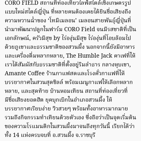
CORO FIELD สถานที่ท่องเที่ยวไลฟ์สไตล์เชิงเกษตรรูป
แบบใหม่สไตล์ญี่ปุ่น ที่หลายคนต้องเคยได้ยินชื่อเสียงถึง
ความหวานฉ่ำของ ‘โทมิเมลอน’ เมลอนสายพันธุ์ญี่ปุ่นที่
นำมาพัฒนาปลูกในฟาร์ม CORO Field จนมีรสชาติที่เป็น
เอกลักษณ์, ครัวมีสุข by ไร่องุ่นมีสุข ไร่องุ่นที่โอบล้อมไป
ด้วยภูเขาและธรรมชาติของสวนผึ้ง นอกจากนี้ยังมีอาหาร
และเครื่องดื่มหลากหลาย, The Humble Jack คาเฟที่ให้
เราได้สัมผัสกับธรรมชาติที่ตั้งอยู่ริมลำธาร กลางหุบเขา,
Amante Coffee ร้านกาแฟสดและโรงคั่วกาแฟที่ให้
บรรยากาศในสวนสุดชิลล์ พร้อมเมนูกาแฟให้เลือกหลาก
หลาย, และสุดท้าย บ้านหอมเทียน สถานที่ท่องเที่ยวที่
มีชื่อเสียงยอดฮิต ยุคบุกเบิกในอำเภอสวนผึ้ง ให้
บรรยากาศเรียบง่าย วิวสวยๆ พร้อมทั้งอาหารมากมาย
รวมถึงกิจกรรมทำเทียนด้วยตัวเอง ซึ่งถือว่าเป็นจุดเริ่มต้น
ของความโรแมนติกในสวนผึ้งมาจนถึงทุกวันนี้ เรียกได้ว่า
ทั้ง 14 แห่งครบจบที่ อ.สวนผึ้ง จ.ราชบุรี