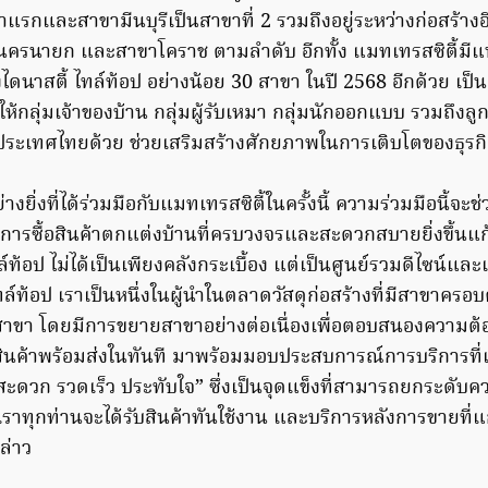
รกและสาขามีนบุรีเป็นสาขาที่ 2 รวมถึงอยู่ระหว่างก่อสร้างอี
นครนายก และสาขาโคราช ตามลำดับ อีกทั้ง แมทเทรสซิตี้มีแ
งไดนาสตี้ ไทล์ท้อป อย่างน้อย 30 สาขา ในปี 2568 อีกด้วย เ
ลุ่มเจ้าของบ้าน กลุ่มผู้รับเหมา กลุ่มนักออกแบบ รวมถึงลูกค
ประเทศไทยด้วย ช่วยเสริมสร้างศักยภาพในการเติบโตของธุรก
างยิ่งที่ได้ร่วมมือกับแมทเทรสซิตี้ในครั้งนี้ ความร่วมมือนี้จ
รซื้อสินค้าตกแต่งบ้านที่ครบวงจรและสะดวกสบายยิ่งขึ้นแก้
ไทล์ท้อป ไม่ได้เป็นเพียงคลังกระเบื้อง แต่เป็นศูนย์รวมดีไซน์แ
ทล์ท้อป เราเป็นหนึ่งในผู้นำในตลาดวัสดุก่อสร้างที่มีสาขาครอบค
าขา โดยมีการขยายสาขาอย่างต่อเนื่องเพื่อตอบสนองความต้
สินค้าพร้อมส่งในทันที มาพร้อมมอบประสบการณ์การบริการที่เ
สะดวก รวดเร็ว ประทับใจ” ซึ่งเป็นจุดแข็งที่สามารถยกระดับคว
เราทุกท่านจะได้รับสินค้าทันใช้งาน และบริการหลังการขายที่แก
ล่าว