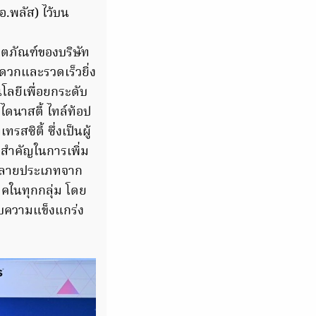
อ.พลัส) ไว้บน
ตภัณฑ์ของบริษัท
ดวกและรวดเร็วยิ่ง
นโลยีเพื่อยกระดับ
นาสตี้ ไทล์ท้อป
สซิตี้ ซึ่งเป็นผู้
าวสำคัญในการเพิ่ม
กหลายประเภทจาก
คในทุกกลุ่ม โดย
กับความแข็งแกร่ง