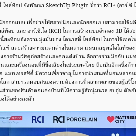
้ ไทล์ท้อป ยังพัฒนา SketchUp Plugin ชื่อว่า RCI+ (อาร์.ซี.ไ
นักออกแบบ เพื่อช่วยให้สถาปนิกและนักออกแบบสามารถใช้ผลิ
ทล์ท้อป และ อาร์.ซี.ไอ (RCI) ในการสร้างแบบจำลอง 3D ได้สะ
านี้สะท้อนถึงความมุ่งมั่นของ ไดนาสตี้ ไทล์ท้อป ในการใช้เทคโ
ณฑ์ และสร้างความแตกต่างในตลาด แผนกลยุทธ์ไฮไลท์ของ ได
วงการร้านวัสดุก่อสร้างและตกแต่งบ้าน คือการร่วมมือกับ แมทเทร
อนและเครื่องนอนที่มีชื่อเสียงในประเทศไทย ถือเป็นอีกหนึ่งก้
ต แมทเทรสซิตี้ มีความเชี่ยวชาญในการนำเสนอที่นอนหลา
ับโลก สามารถตอบสนองความต้องการที่หลากหลายของผู้บริโภ
นส่วนของสินค้าตกแต่งบ้านที่ให้ความรู้สึกนุ่มนวล อบอุ่น ตัด
งได้อย่างลงตัว