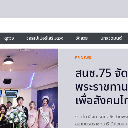
ดูดวง
วอลเปเปอร์เสริมดวง
วัดสวย
บทสวดมนต์
PR NEWS
สนช.75 จัดโ
พระราชทาน
เพื่อสังค
งานโบว์ลิ่งการกุศลชิงถ้วยพ
สยามบรมราชกุมารี จัดโดยสมาค