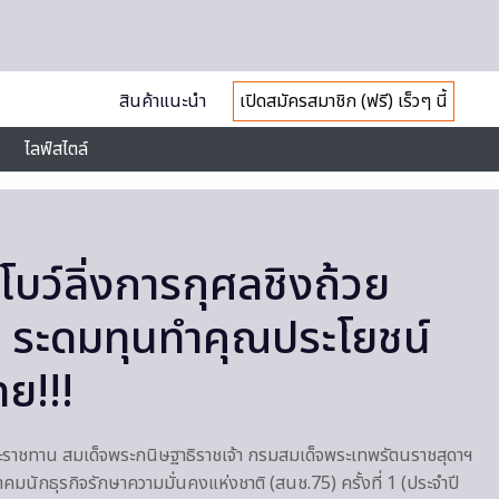
สินค้าแนะนำ
เปิดสมัครสมาชิก (ฟรี) เร็วๆ นี้
ไลฟ์สไตล์
บว์ลิ่งการกุศลชิงถ้วย
 ระดมทุนทำคุณประโยชน์
มไทย!!!
ระราชทาน สมเด็จพระกนิษฐาธิราชเจ้า กรมสมเด็จพระเทพรัตนราชสุดาฯ
มนักธุรกิจรักษาความมั่นคงแห่งชาติ (สนช.75) ครั้งที่ 1 (ประจำปี