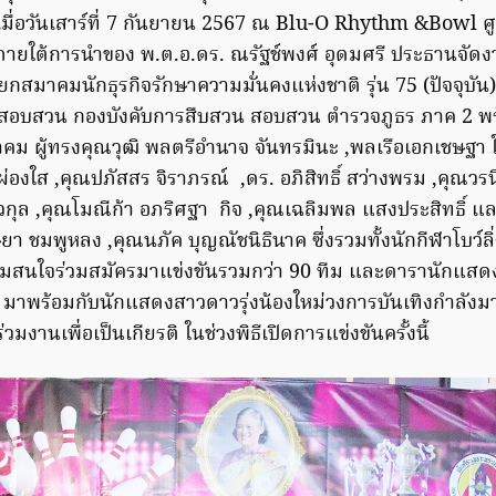
มื่อวันเสาร์ที่ 7 กันยายน 2567 ณ Blu-O Rhythm &Bowl ศ
ภายใต้การนำของ พ.ต.อ.ดร. ณรัฐช์พงศ์ อุดมศรี ประธานจัด
สมาคมนักธุรกิจรักษาความมั่นคงแห่งชาติ รุ่น 75 (ปัจจุบัน) 
สอบสวน กองบังคับการสืบสวน สอบสวน ตำรวจภูธร ภาค 2 พร
ผู้ทรงคุณวุฒิ พลตรีอำนาจ จันทรมินะ ,พลเรือเอกเชษฐา ใจ
องใส ,คุณปภัสสร จิราภรณ์ ,ดร. อภิสิทธิ์ สว่างพรม ,คุณว
วกุล ,คุณโมณีก้า อภริศฐา กิจ ,คุณเฉลิมพล แสงประสิทธิ์ แ
า ชมพูหลง ,คุณนภัค บุญณัชนิธินาค ซึ่งรวมทั้งนักกีฬาโบว์ล
ความสนใจร่วมสมัครมาแข่งขันรวมกว่า 90 ทีม และดารานักแส
ุล มาพร้อมกับนักแสดงสาวดาวรุ่งน้องใหม่วงการบันเทิงกำลั
วมงานเพื่อเป็นเกียรติ ในช่วงพิธีเปิดการแข่งขันครั้งนี้