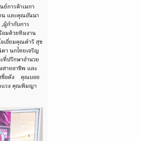
ูนย์การค้าเมกา
งาน และคุณอันนา
,ผู้กำกับการ
้อมด้วยทีมงาน
เอี่ยมคุณดำริ สุข
รนิตา นกไทยเจริญ
ละที่ปรึกษาอำนวย
ิ่งสายอาชีพ และ
ดงชื่อดัง คุณบอย
งมาแรง คุณพิมญา