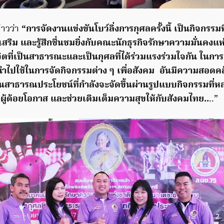
าวว่า
“การจัดงานแข่งขันโบว์ลิ่งการกุศลครั้งนี้ เป็นกิจกรรม
ริม และรู้สึกชื่นชมยิ่งกับคณะนักธุรกิจรักษาความมั่นคงแห่งชา
ตที่เป็นสาธารณะและเป็นกุศลที่ได้ร่วมแรงร่วมใจกัน ในก
อนำไปใช้ในการจัดกิจกรรมต่าง ๆ เพื่อสังคม อันมีความสอดค
นสาธารณประโยชน์ที่กำลังจะจัดขึ้นผ่านรูปแบบกิจกรรมที่
ู้ด้อยโอกาส และช่วยเติมเต็มความสุขให้กับสังคมไทย..
..”