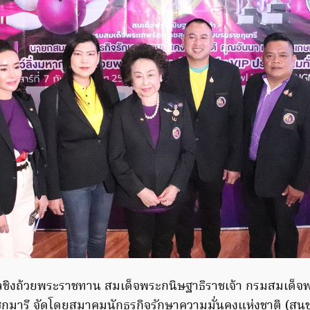
ศลชิงถ้วยพระราชทาน สมเด็จพระกนิษฐาธิราชเจ้า กรมสมเด็จ
มารี จัดโดยสมาคมนักธุรกิจรักษาความมั่นคงแห่งชาติ (สนช.75