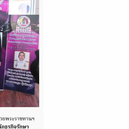
งถ้วยพระราชทานฯ
กธุรกิจรักษา