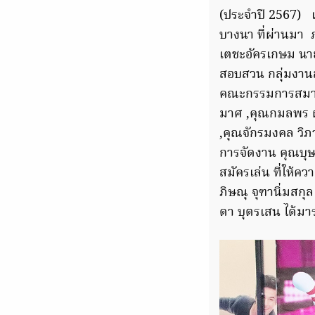
(ประจำปี 2567) เ
บางนา ที่ผ่านมา 
เตชะอัครเกษม นายก
สอบสวน กลุ่มงาน
คณะกรรมการสมาคม 
มาศ ,คุณกมลพร ผ่
,คุณจักรมงคล วิภ
การจัดงาน คุณบุษย
สมัครเล่น ที่ให้
ภิษณุ จุฑานิ่มสก
ดา บุตรเสน ได้มาร่