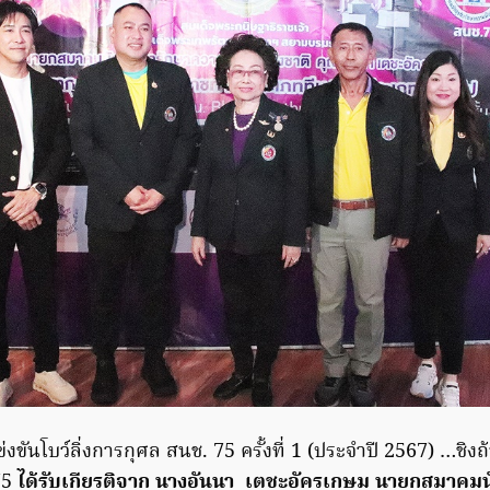
ขันโบว์ลิ่งการกุศล สนช. 75 ครั้งที่ 1 (ประจำปี 2567) …ชิ
 75
ได้รับเกียรติจาก นางอันนา เตชะอัครเกษม
นายกสมาคมนั