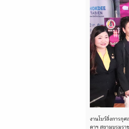
งานโบว์ลิ่งการกุ
ดาฯ สยามบรมราชกุ