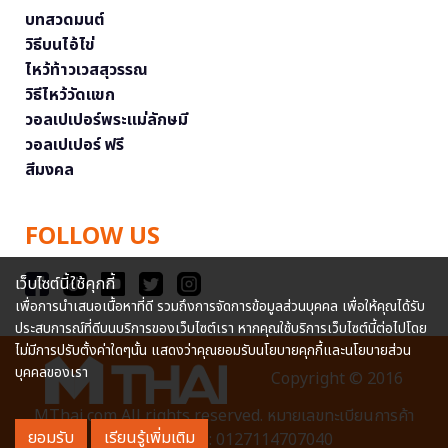
บทสวดมนต์
วิธีบนไอ้ไข่
ไหว้ท้าวเวสสุวรรณ
วิธีไหว้วัดแขก
วอลเปเปอร์พระแม่ลักษมี
วอลเปเปอร์ ฟรี
สีมงคล
FOLLOW US
เว็บไซต์นี้ใช้คุกกี้
เพื่อการนำเสนอเนื้อหาที่ดี รวมถึงการจัดการข้อมูลส่วนบุคคล เพื่อให้คุณได้รับ
ประสบการณ์ที่ดีบนบริการของเว็บไซต์เรา หากคุณใช้บริการเว็บไซต์นี้ต่อไปโดย
ไม่มีการปรับตั้งค่าใดๆนั้น แสดงว่าคุณยอมรับนโยบายคุกกี้และนโยบายส่วน
บุคคลของเรา
Copyright © 2016
MThai.com All rights reserved. หมายเลขทะเบียนการค้า
ยอมรับ
เรียนรู้เพิ่มเติม
อิเล็กทรอนิกส์ : 0127114707040