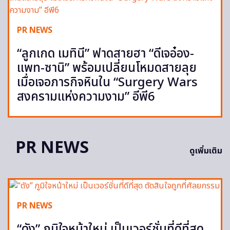
PR NEWS
“ลูกเกด เมทินี” ฟาดสายฮา “ดีเจอ๋อง-
แพท-ซานิ” พร้อมเปลี่ยนโหมดสายลุย
เมื่อเจอภารกิจหินใน “Surgery Wars
สงครามแห่งความงาม” อีพี6
PR NEWS
ดูเพิ่มเติม
PR NEWS
“ดัง” ภูมิใจหน้าใหม่ เป็นเวอร์ชั่นที่ดีที่สุด