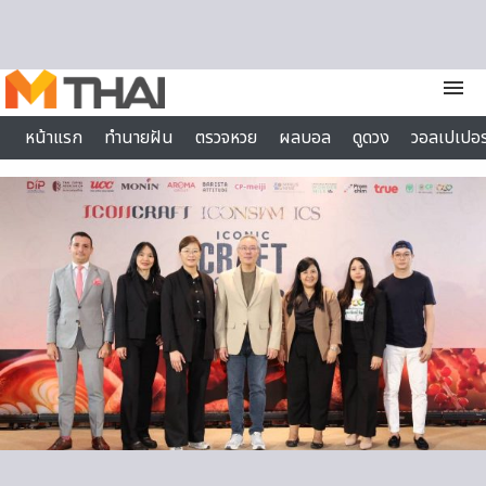
Skip to content
menu
หน้าแรก
ทำนายฝัน
ตรวจหวย
ผลบอล
ดูดวง
วอลเปเปอร
ไลฟ์สไตล์