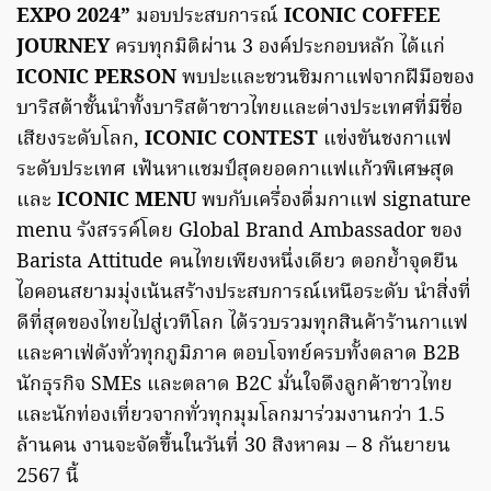
EXPO 2024”
มอบประสบการณ์
ICONIC COFFEE
JOURNEY
ครบทุกมิติผ่าน 3 องค์ประกอบหลัก ได้แก่
ICONIC PERSON
พบปะและชวนชิมกาแฟจากฝีมือของ
บาริสต้าชั้นนำทั้งบาริสต้าชาวไทยและต่างประเทศที่มีชื่อ
เสียงระดับโลก,
ICONIC CONTEST
แข่งขันชงกาแฟ
ระดับประเทศ เฟ้นหาแชมป์สุดยอดกาแฟแก้วพิเศษสุด
และ
ICONIC MENU
พบกับเครื่องดื่มกาแฟ signature
menu รังสรรค์โดย Global Brand Ambassador ของ
Barista Attitude คนไทยเพียงหนึ่งเดียว ตอกย้ำจุดยืน
ไอคอนสยามมุ่งเน้นสร้างประสบการณ์เหนือระดับ นำสิ่งที่
ดีที่สุดของไทยไปสู่เวทีโลก ได้รวบรวมทุกสินค้าร้านกาแฟ
และคาเฟ่ดังทั่วทุกภูมิภาค ตอบโจทย์ครบทั้งตลาด B2B
นักธุรกิจ SMEs และตลาด B2C มั่นใจดึงลูกค้าชาวไทย
และนักท่องเที่ยวจากทั่วทุกมุมโลกมาร่วมงานกว่า 1.5
ล้านคน งานจะจัดขึ้นในวันที่ 30 สิงหาคม – 8 กันยายน
2567 นี้