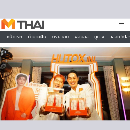
Skip to content
menu
หน้าแรก
ทำนายฝัน
ตรวจหวย
ผลบอล
ดูดวง
วอลเปเปอร
ไลฟ์สไตล์