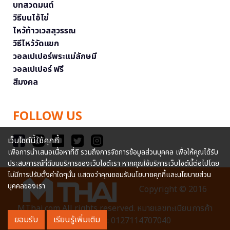
บทสวดมนต์
วิธีบนไอ้ไข่
ไหว้ท้าวเวสสุวรรณ
วิธีไหว้วัดแขก
วอลเปเปอร์พระแม่ลักษมี
วอลเปเปอร์ ฟรี
สีมงคล
FOLLOW US
เว็บไซต์นี้ใช้คุกกี้
เพื่อการนำเสนอเนื้อหาที่ดี รวมถึงการจัดการข้อมูลส่วนบุคคล เพื่อให้คุณได้รับ
ประสบการณ์ที่ดีบนบริการของเว็บไซต์เรา หากคุณใช้บริการเว็บไซต์นี้ต่อไปโดย
ไม่มีการปรับตั้งค่าใดๆนั้น แสดงว่าคุณยอมรับนโยบายคุกกี้และนโยบายส่วน
บุคคลของเรา
Copyright © 2016
MThai.com All rights reserved. หมายเลขทะเบียนการค้า
ยอมรับ
เรียนรู้เพิ่มเติม
อิเล็กทรอนิกส์ : 0127114707040