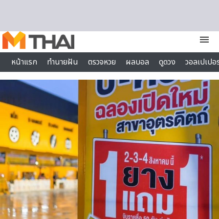
Skip to content
menu
หน้าแรก
ทำนายฝัน
ตรวจหวย
ผลบอล
ดูดวง
วอลเปเปอร
ไลฟ์สไตล์