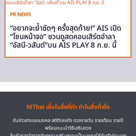
PR NEWS
“อยากจะย้ำชัดๆ ครั้งสุดท้าย!” AIS เปิด
“โซนหน้าจอ” ชวนดูสดคอนเสิร์ตอำลา
“อัสนี-วสันต์”บน AIS PLAY 8 ก.ย. นี้
MThai เชื่อในสิ่งที่ทำ ทำในสิ่งที่เชื่อ
รับข่าวสารเลขมงคล สถิติเลขดัง ดวงรายวัน รายเดือน รายปี
พร้อมแนะนำวิธีเสริมดวง
ลุ้นรับรางวัลจากกิจกรรมเสริมความเป็นมงคลให้กับตัวท่านเอง