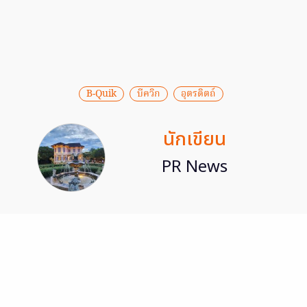
B-Quik
บีควิก
อุตรดิตถ์
นักเขียน
PR News