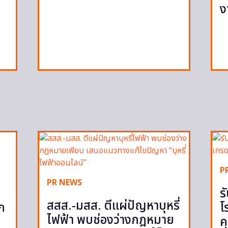
ง
P
PR NEWS
ร
สสส.-มสส. ตีแผ่ปัญหาบุหรี่
ูก
โ
ไฟฟ้า พบช่องว่างกฎหมาย
ค