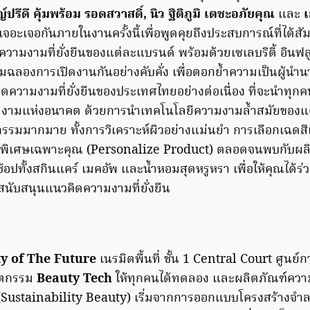
์ปรีดี คุ้มพร้อม รอดสวาสดิ์, นิว ฐิติภูมิ เตชะอภัยคุณ
และ
เ
อะเจอกันภายในงานครั้งนี้เพื่อพูดคุยถึงประสบการณ์ที่ได้สั
ามงามที่ยั่งยืนของแต่ละแบรนด์ พร้อมด้วยเซเลบริตี้ อินฟล
ิมฉลองการเปิดงานกันอย่างคับคั่ง เพื่อตอกย้ำความเป็นผู้น
ิดความงามที่ยั่งยืนของประเทศไทยอย่างต่อเนื่อง ที่จะนำทุกค
งามแห่งอนาคต ด้วยการนำเทคโนโลยีความงามล้ำสมัยของแ
จกรรมมากมาย ทั้งการวิเคราะห์ผิวอย่างแม่นยำ การเลือกเฉด
ิ้นพิเศษเฉพาะคุณ (Personalize Product) ตลอดจนพบกับผล
ด้ช้อปทั้งสกินแคร์ เมคอัพ และน้ำหอมสุดหรูหรา เพื่อให้คุณได้ร่
สนับสนุนแนวคิดความงามที่ยั่งยืน
y of The Future
เนรมิตพื้นที่ ชั้น 1 Central Court ศูนย์ก
ัตกรรม
Beauty Tech
ให้ทุกคนได้ทดลอง และผลิตภัณฑ์คว
น (Sustainability Beauty) เริ่มจากการออกแบบโครงสร้างจ