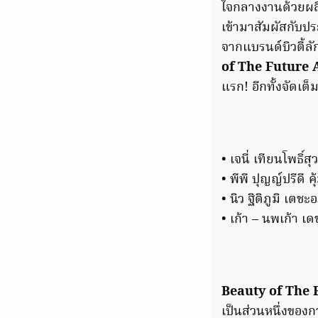
ใจกลางงานด้วยผลิ
เข้ามาสัมผัสกับป
จากแบรนด์บิวตี้ลั
of The Future 
แรก! อีกทั้งจัดเต
• เจนี่ เทียนโพธ
• พีพี ปุญญ์ปรีด
• นิว ฐิติภูมิ เ
• เก้า – นพเก้า เ
Beauty of The
เป็นส่วนหนึ่งของก