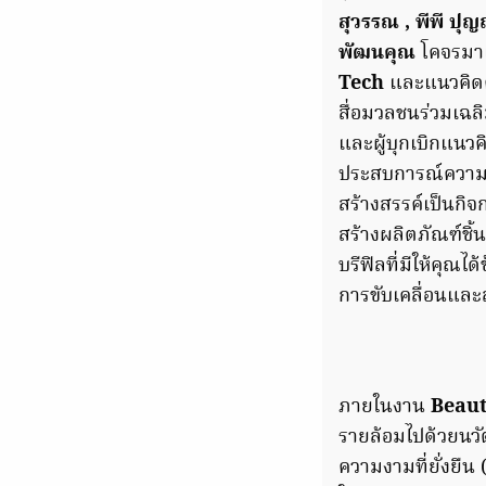
สุวรรณ , พีพี ปุญญ
พัฒนคุณ
โคจรมาเจ
Tech
และแนวคิดคว
สื่อมวลชนร่วมเฉล
และผู้บุกเบิกแนวค
ประสบการณ์ความ
สร้างสรรค์เป็นกิ
สร้างผลิตภัณฑ์ช
บรีฟิลที่มีให้คุณไ
การขับเคลื่อนและ
ภายในงาน
Beaut
รายล้อมไปด้วยนว
ความงามที่ยั่งยื