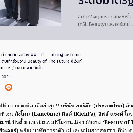
ระดับมาตรฐ
อีเว้นท์ใหญ่แบรนด์ลักซ์ชัวรี่
(YSL Beauty) และ อาร์มานี่ บิ
จนี่ แท็กทีมรุ่นน้อง พีพี – นิว – เก้า ในฐานะตัวแทน
โลก ตบเท้าร่วมงาน Beauty of The Future อีเว้นท์
ดับมาตรฐานความงามอีกขั้น
ย. 2024
ปได้แบบจัดเต็ม เมื่อล่าสุด!!
บริษัท ลอรีอัล (ประเทศไทย) จำ
าทิเช่น
ลังโคม (Lancôme) คีลส์ (Kiehl’s)
,
อีฟส์ แซงต์ โล
มานี่ บิวตี้
มาเนรมิตรวมไว้ในงานเดียว กับงาน
‘Beauty of 
ฟิวเจอร์)
พร้อมนำทัพดาราตัวแม่และหนุ่มสาวสุดฮอต ที่นำโ