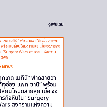
ดูเพิ่มเติม
R NEWS
ลูกเกด เมทินี” ฟาดสายฮา
ดีเจอ๋อง-แพท-ซานิ” พร้อม
ปลี่ยนโหมดสายลุย เมื่อเจอ
ารกิจหินใน “Surgery
ars สงครามแห่งความ