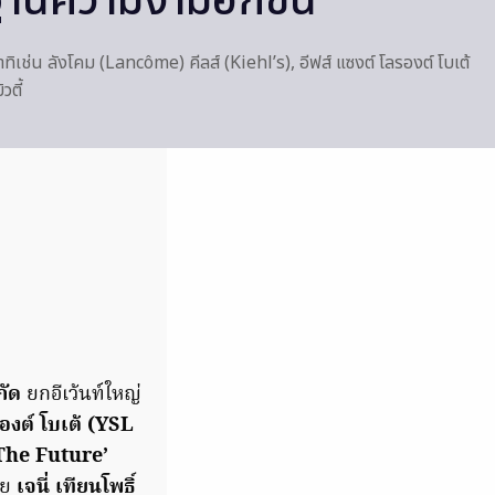
านความงามอีกขั้น
 อาทิเช่น ลังโคม (Lancôme) คีลส์ (Kiehl’s), อีฟส์ แซงต์ โลรองต์ โบเต้
วตี้
กัด
ยกอีเว้นท์ใหญ่
รองต์ โบเต้ (YSL
The Future’
ดย
เจนี่ เทียนโพธิ์