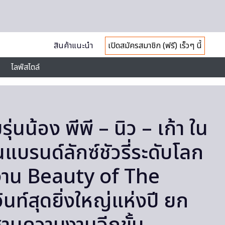
สินค้าแนะนำ
เปิดสมัครสมาชิก (ฟรี) เร็วๆ นี้
ไลฟ์สไตล์
มรุ่นน้อง พีพี – นิว – เก้า ใน
แบรนด์ลักซ์ชัวรี่ระดับโลก
มงาน Beauty of The
้นท์สุดยิ่งใหญ่แห่งปี ยก