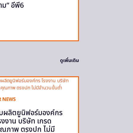
าม” อีพี6
ดูเพิ่มเติม
R NEWS
ับผลิตยูนิฟอร์มองค์กร
รงงาน บริษัท เกรด
ุณภาพ ตรงปก ไม่มี