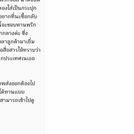
ง พริกซอส มาตั้งแต่
ดองใส่เป็นกระปุก
อยากที่นะซื้อกลับ
มนี้จะชอบทานพริก
กลางค่ะ ซึ่ง
ลาลูกค้ามาเยี่ม
สื่อสารให้ทราบว่า
ีจากประเทศเนเธอ
ภาพส่งออกต้องไป
็ได้ทานแบบ
้า สามารถเข้าไปดู