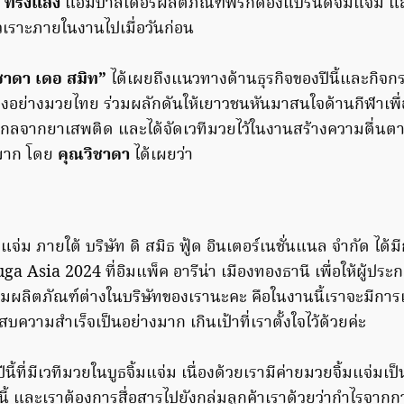
ง ทรงแสง
แอมบาสเดอร์ผลิตภัณฑ์พริกดองแบรนด์จิ้มแจ่ม และ
ัวเราะภายในงานไปเมื่อวันก่อน
ชาดา เดอ สมิท”
ได้เผยถึงแนวทางด้านธุรกิจของปีนี้และกิ
่เมืองอย่างมวยไทย ร่วมผลักดันให้เยาวชนหันมาสนใจด้านกีฬาเพื่อ
ลจากยาเสพติด และได้จัดเวทีมวยไว้ในงานสร้างความตื่นตาตื่น
งมาก โดย
คุณวิชาดา
ได้เผยว่า
แจ่ม ภายใต้ บริษัท ดิ สมิธ ฟู้ด อินเตอร์เนชั่นแนล จำกัด ได้
a Asia 2024 ที่อิมแพ็ค อารีน่า เมืองทองธานี เพื่อให้ผู้ป
มผลิตภัณฑ์ต่างในบริษัทของเรานะคะ คือในงานนี้เราจะมีการเจรจ
ระสบความสำเร็จเป็นอย่างมาก เกินเป้าที่เราตั้งใจไว้ด้วยค่ะ
นี้ที่มีเวทีมวยในบูธจิ้มแจ่ม เนื่องด้วยเรามีค่ายมวยจิ้มแจ่มเ
วๆนี้ และเราต้องการสื่อสารไปยังกลุ่มลูกค้าเราด้วยว่ากำไรจาก