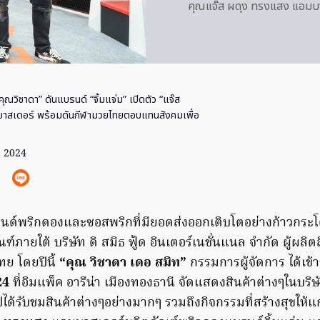
คุณแจ๊ส ผดุง ทรงแสง แอมบา
คุณวิชาดา” ดันแบรนด์ “จิ้มแจ่ม” เปิดตัว “แจ๊ส
บาสเดอร์ พร้อมดันกีฬามวยไทยตอบแทนสังคมเพื่อ
ย. 2024
บรนด์พริกดองและซอสพริกที่มียอดส่งออกเติบโตอย่างก้าวกร
ฑ์ภายใต้ บริษัท ดิ สมิธ ฟู้ด อินเตอร์เนชั่นแนล จำกัด ผู้ผลิต
ย โดยปีนี้
“คุณ วิชาดา เดอ สมิท”
กรรมการผู้จัดการ ได้เข
24
ที่อิมแพ็ค อารีน่า เมืองทองธานี จัดแสดงสินค้าต่างๆในบริษ
ด้รับชมสินค้าต่างๆอย่างมากๆ รวมถึงกิจกรรมที่สร้างสุขให้แก