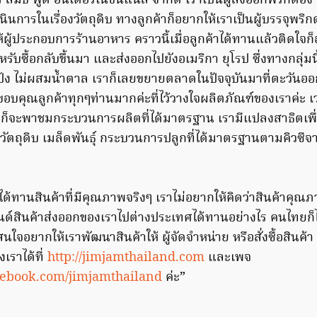
 ดิ สมิธ ฟู้ด อินเตอร์เนชั่นแนล จำกัด เราเป็นผู้ส่งออกพริกดอ
ินการในเรื่องวัตถุดิบ ทางลูกค้าก็อยากให้เราเป็นผู้บรรจุพริก
ห้ผู้ประกอบการร้านอาหาร คราวนี้เมื่อลูกค้าได้ทานแล้วติดใจก็
ับซื้อกลับขึ้นมา และส่งออกไปยังอเมริกา ยุโรป ซึ่งทางกลุ่
ง ไม่ผสมน้ำตาล เราก็เลยขยายตลาดในปัจจุบันมาที่ตะวันออก
อบคุณลูกค้าทุกๆท่านมากค่ะที่ไว้วางใจผลิตภัณฑ์ของเราค่ะ เว
ก็จะพาชมกระบวนการผลิตที่ได้มาตรฐาน เรามีแปลงสาธิตเพื่อ
ต่วัตถุดิบ เมล็ดพันธุ์ กระบวนการปลูกที่ได้มาตรฐานตามคิวซ
ด้ทานสินค้าที่มีคุณภาพจริงๆ เราไม่อยากให้คิดว่าสินค้าคุณ
นด์สินค้าส่งออกของเราไปต่างประเทศได้ทานอย่างไร คนไทยก
ที่สนใจอยากให้เราพัฒนาสินค้าให้ ผู้จัดจำหน่าย หรือสั่งซื้อสินค
เราได้ที่
http://jimjamthailand.com
และเพจ
cebook.com/jimjamthailand
ค่ะ”