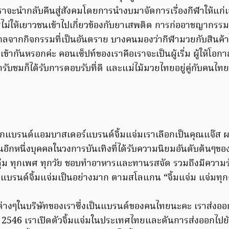
จะนำกลับคืนสู่สังคมโดยการนำงบมาจัดการเรื่องกีฬาให้แก่เย
รไม่ให้เยาวชนเข้าไปเกี่ยวข้องกับยาเสพติด การก่ออาชญากรร
กลจากกิจกรรมที่เป็นอันตราย บางคนมองว่ากีฬามวยกับสินค้าไ
เข้ากันหรอกค่ะ คอนเซ็ปท์ของเราคือเราจะเป็นผู้เริ่ม ผู้ให้โอ
ารับชมก็ได้รับการตอบรับที่ดี และแม่ไม้มวยไทยอยู่คู่กับคน
กแบรนด์แอมบาสเดอร์แบรนด์จิ้มแจ่มเราเลือกเป็นคุณแจ๊ส ผ
นอีกหนึ่งบุคคลในวงการบันเทิงที่ได้รับความนิยมอันดับต้นๆขอ
ลุ่ม ทุกเพศ ทุกวัย ชอบทำอาหารและทานรสจัด รวมถึงมีความ
บแบรนด์จิ้มแจ่มเป็นอย่างมาก ตามสโลแกน “จิ้มแจ่ม แจ่มทุกครั้
์ต่างๆในบริษัทของเราซึ่งเป็นแบรนด์ของคนไทยนะคะ เราส่งออก
ุ 2546 เราเปิดตัวจิ้มแจ่มในประเทศไทยและดันการส่งออกไปย