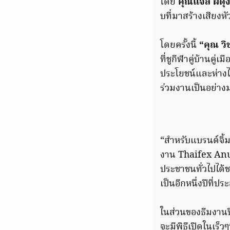
โดย
คุณแจ๊ส ผดุ
บที่มาสร้างเสียงห
โดยครั้งนี้
“คุณ วิ
ที่ชูกีฬาคู่บ้านคู
ประโยชน์และห่างไก
ร่วมงานเป็นอย่า
“สำหรับแบรนด์จิ้ม
งาน Thaifex Anug
ประชาชนทั่วไปได้ช
เป็นอีกหนึ่งปีที่ป
ในส่วนของธีมงานปี
จะมีพิธีเปิดในเร็