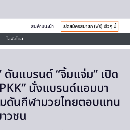
สินค้าแนะนำ
เปิดสมัครสมาชิก (ฟรี) เร็วๆ นี้
ไลฟ์สไตล์
 ดันแบรนด์ “จิ้มแจ่ม” เปิด
JSPKK” นั่งแบรนด์แอมบา
้อมดันกีฬามวยไทยตอบแทน
เยาวชน