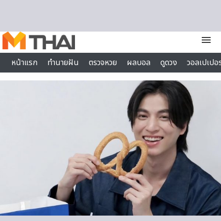
Skip to content
menu
หน้าแรก
ทำนายฝัน
ตรวจหวย
ผลบอล
ดูดวง
วอลเปเปอร
ไลฟ์สไตล์