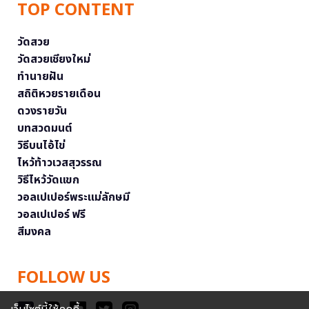
TOP CONTENT
วัดสวย
วัดสวยเชียงใหม่
ทำนายฝัน
สถิติหวยรายเดือน
ดวงรายวัน
บทสวดมนต์
วิธีบนไอ้ไข่
ไหว้ท้าวเวสสุวรรณ
วิธีไหว้วัดแขก
วอลเปเปอร์พระแม่ลักษมี
วอลเปเปอร์ ฟรี
สีมงคล
FOLLOW US