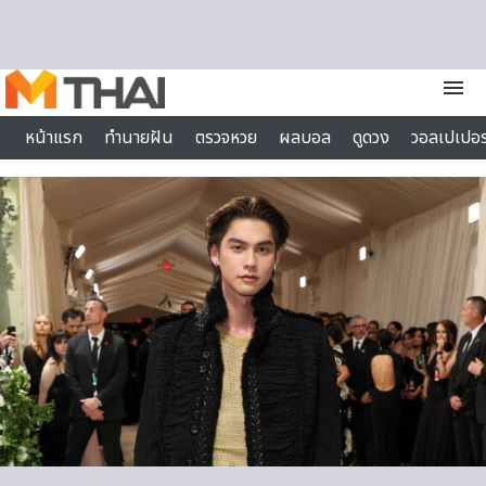
Skip to content
menu
หน้าแรก
ทำนายฝัน
ตรวจหวย
ผลบอล
ดูดวง
วอลเปเปอร
ไลฟ์สไตล์