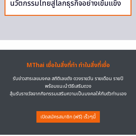
นวัตกรรมไทยสู่โลกธุรกิจอย่างเข้มแข็ง
MThai เชื่อในสิ่งที่ทำ ทำในสิ่งที่เชื่อ
รับข่าวสารเลขมงคล สถิติเลขดัง ดวงรายวัน รายเดือน รายปี
พร้อมแนะนำวิธีเสริมดวง
ลุ้นรับรางวัลจากกิจกรรมเสริมความเป็นมงคลให้กับตัวท่านเอง
เปิดสมัครสมาชิก (ฟรี) เร็วๆนี้