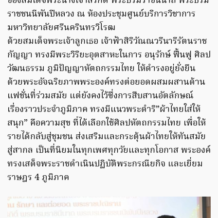
ของสมเด็จพระนางเจ้าสิริกิติ์ พระบรมราชินีนาถ พระบรม
ราชชนนีพันปีหลวง ณ ห้องประชุมศูนย์บริการวิชาการ
มหาวิทยาลัยศรีนครินทรวิโรฒ
​ด้วยสมเด็จพระเจ้าลูกเธอ เจ้าฟ้าสิริวัณณวรีนารีรัตนราช
กัญญา ทรงมีพระวิริยะอุตสาหะในการ อนุรักษ์ ฟื้นฟู ศิลป
วัฒนธรรม ภูมิปัญญาหัตถกรรมไทย ให้ดำรงอยู่ยั่งยืน
ด้วยพระอัจฉริยภาพพระองค์ทรงต่อยอดผสมผสานด้าน
แฟชั่นที่ร่วมสมัย แต่ยังคงไว้ซึ่งการสืบสานอัตลักษณ์
เรื่องราวประจำภูมิภาค ทรงมีแนวพระดำริ”ผ้าไทยใส่ให้
สนุก” คือความสุข ที่ได้เลือกใช้ศิลปหัตถกรรมไทย เพื่อให้
รายได้กลับสู่ชุมชน ส่งเสริมและกระตุ้นผ้าไทยให้ทันสมัย
สู่สากล เป็นที่นิยมในทุกเพศทุกวัยและทุกโอกาส พระองค์
ทรงเสด็จพระราชดำเนินปฏิบัติพระกรณียกิจ และเยี่ยม
ราษฎร 4 ภูมิภาค