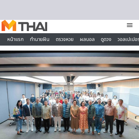
Skip to content
menu
หน้าแรก
ทำนายฝัน
ตรวจหวย
ผลบอล
ดูดวง
วอลเปเปอร
ไลฟ์สไตล์