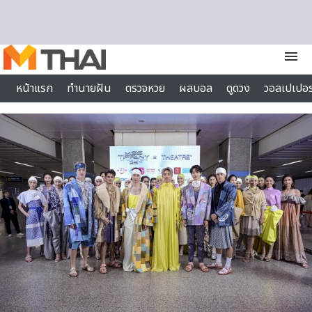
Skip to content
menu
หน้าแรก
ทำนายฝัน
ตรวจหวย
ผลบอล
ดูดวง
วอลเปเปอร
ไลฟ์สไตล์