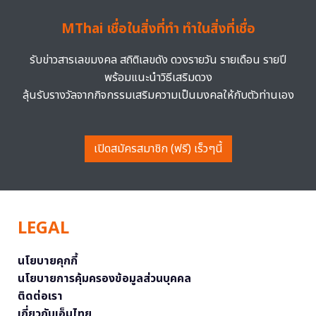
MThai เชื่อในสิ่งที่ทำ ทำในสิ่งที่เชื่อ
รับข่าวสารเลขมงคล สถิติเลขดัง ดวงรายวัน รายเดือน รายปี
พร้อมแนะนำวิธีเสริมดวง
ลุ้นรับรางวัลจากกิจกรรมเสริมความเป็นมงคลให้กับตัวท่านเอง
เปิดสมัครสมาชิก (ฟรี) เร็วๆนี้
LEGAL
นโยบายคุกกี้
นโยบายการคุ้มครองข้อมูลส่วนบุคคล
ติดต่อเรา
เกี่ยวกับเอ็มไทย