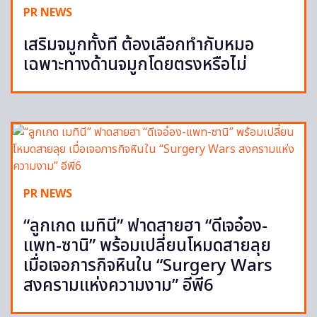
PR NEWS
เสริมจมูกทั้งที ต้องเลือกทำกับหมอ
เฉพาะทางด้านจมูกโดยตรงหรือไม่
PR NEWS
“ลูกเกด เมทินี” ฟาดสายฮา “ดีเจอ๋อง-
แพท-ซานิ” พร้อมเปลี่ยนโหมดสายลุย
เมื่อเจอภารกิจหินใน “Surgery Wars
สงครามแห่งความงาม” อีพี6