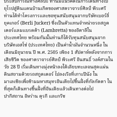
ประสบการณ์ทางศิลปะ ท่านมีแนวคิดในการเดินทางไป
ยุโรปสู่ดินแดนบ้านเกิดของศาสตราจารย์ศิลป์ พีระศรี
ท่านได้ทำโครงการและขอทุนสนับสนุนจากบริษัทเบอร์ลี่
ยุคเกอร์ (Berli Jucker) ซึ่งเป็นตัวแทนจำหน่ายรถสกูต
เตอร์แลมแบรดต้า (Lambretta) ของอิตาลีใน
ประเทศไทย พร้อมกันนั้นท่านก็ได้รับทุนสนับสนุนจาก
บริษัทเอสโซ่ (ประเทศไทย) เป็นค่าน้ำมันจำนวนหนึ่ง ใน
เดือนมิถุนายน ปี พ.ศ. 2505 เพียง 1 สัปดาห์หลังจากการ
เสียชีวิต ของศาตราจารย์ศิลป์ พีระศรี อินสนธิ์ วงค์สามใน
วัย 28 ปี เริ่มเดินทางมุ่งหน้าลงใต้เลียบทะเลจนสุดแผ่น
ดินสยามด้วยรถสกูตเตอร์ ไปลงเรือที่เกาะปีนัง ใน
มาเลเซียเพื่อข้ามมหาสมุทรอินเดียไปขึ้นฝั่งที่กัลกัตตา ใน
ที่สุดก็เดินทางขึ้นฝั่งที่อินเดียแล้วเดินทางต่อไป
ปากีสถาน อิหร่าน ตุรกี และกรีซ