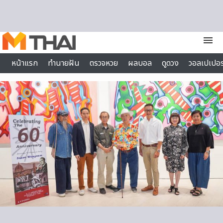
Skip to content
menu
หน้าแรก
ทำนายฝัน
ตรวจหวย
ผลบอล
ดูดวง
วอลเปเปอร
ไลฟ์สไตล์