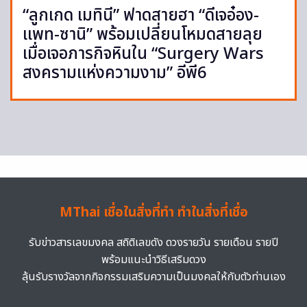
“ลูกเกด เมทินี” ฟาดสายฮา “ดีเจอ๋อง-
แพท-ซานิ” พร้อมเปลี่ยนโหมดสายลุย
เมื่อเจอภารกิจหินใน “Surgery Wars
สงครามแห่งความงาม” อีพี6
MThai เชื่อในสิ่งที่ทำ ทำในสิ่งที่เชื่อ
รับข่าวสารเลขมงคล สถิติเลขดัง ดวงรายวัน รายเดือน รายปี
พร้อมแนะนำวิธีเสริมดวง
ลุ้นรับรางวัลจากกิจกรรมเสริมความเป็นมงคลให้กับตัวท่านเอง