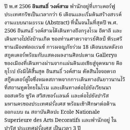
ปี พ.ศ 2506
อินสนธิ์ วงค์สาม
พำนักอยู่ที่เกาะคอร์ฟู
ประเทศกรีซเป็นเวลากว่า 6 เดือนและเริ่มต้นสร้างสรรค์
งานแบบนามธรรม (Abstract) ที่นั้นจนในที่สุดปี พ.ศ.
2506 อินสนธิ์ วงค์สามได้เดินทางถึงกรุงโรม อิตาลี และ
เดินทางไปยังบ้านเกิด ของท่านศาตราจารย์ศิลป์ พีระศรี
ชานเมืองฟลอเรนซ์ การผจญภัยร่วม 18 เดือนบนหลังรถ
สกูตเตอร์พร้อมกับแสดงผลงานศิลปะตาม Galleryอ
ของเมืองที่เดินทางผ่านจากแผ่นดินเอเชียสู่จุดหมาย คือ
ยุโรป ยังมิได้สิ้นสุด อินสนธิ์ วงค์สาม ตัดสินใจจอดรถ
สกู๊ตเตอร์คู่ใจซึ่งหมดสภาพจากการเดินทางอันยาวนานไว้
ที่สถานทูตไทยในโรม และเดินทางต่อไปยังเวียนนา
ออสเตรีย ซูริค สวิสเซอร์แลนด์ และต่อไปยังปารีส
มหานครของประเทศฝรั่งเศส พร้อมเข้าศึกษาต่อด้าน
ออกแบบ ณ สถาบันศิลปะ Ecole Nationale
Superieure des Arts Decoratifs และพำนักอยู่ ใน
ปารีส ประเทศฝรั่งเศส เป็นเวลา 3 ปี