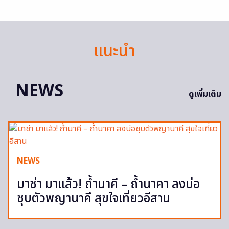
แนะนำ
NEWS
ดูเพิ่มเติม
NEWS
มาช่า มาแล้ว! ถ้ำนาคี – ถ้ำนาคา ลงบ่อ
ชุบตัวพญานาคี สุขใจเที่ยวอีสาน