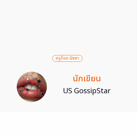
ครูก้อย นัชชา
นักเขียน
US GossipStar