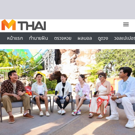
Skip to content
menu
หน้าแรก
ทำนายฝัน
ตรวจหวย
ผลบอล
ดูดวง
วอลเปเปอร
ไลฟ์สไตล์