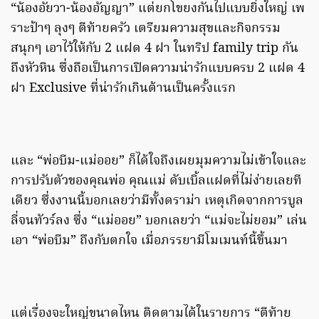
“น้องอัยวา-น้องอัญญา” แต่ยกโขยงกันไปแบบยิ่งใหญ่ เพ
ราะป้าๆ ลุงๆ ตีท้ายครัว เตรียมความสุขและกิจกรรม
สนุกๆ เอาไว้ให้กับ 2 แฝด 4 ฝา ในทริป family trip กัน
ถึงหัวหิน ซึ่งถือเป็นการเปิดความน่ารักแบบครบ 2 แฝด 4
ฝา Exclusive ที่น่ารักเกินต้านเป็นครั้งแรก
และ “พ่อบีม-แม่ออย” ก็ได้ใจถึงเผยมุมความไม่เข้าใจและ
การปรับตัวของคุณพ่อ คุณแม่ ดับเบิ้ลแฝดที่ไม่ง่ายเลยที
เดียว ซึ่งงานนี้บอกเลยว่ามีทั้งดราม่า เหตุเกิดจากการบูล
ลี่จนทัวร์ลง ซึ่ง “แม่ออย” บอกเลยว่า “แม่จะไม่ยอม” เล่น
เอา “พ่อบีม” ถึงกับตกใจ เมื่อภรรยามีโมเมนท์นี้ขึ้นมา
แต่เรื่องจะใหญ่ขนาดไหน ติดตามได้ในรายการ “ตีท้าย