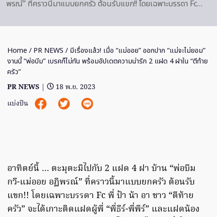
พรณ์” ที่คราวนี้มาแบบยกครัว ต้อนรับแขก!! โดยเฉพาะบรรดา Fc…
Home
/
PR NEWS
/ มีเรื่องแล้ว! เมื่อ “แม่ออย” ออกปาก “แม่จะไม่ยอม”
งานนี้ “พ่อบีม” เบรคก็ไม่ทัน พร้อมอัปเดตความน่ารัก 2 แฝด 4 ฝาใน “ตีท้าย
ครัว”
PR NEWS
|
18 พ.ย. 2023
แบ่งปัน
อาทิตย์นี้ … ตะมุตะมิไปกับ 2 แฝด 4 ฝา บ้าน “พ่อบีม
กวี-แม่ออย อฏิพรณ์” ที่คราวนี้มาแบบยกครัว ต้อนรับ
แขก!! โดยเฉพาะบรรดา Fc พี่ ป้า น้า อา ชาว “ตีท้าย
ครัว” จะได้เกาะติดแฝดผู้พี่ “พี่ธีร์-พี่พีร์” และแฝดน้อง